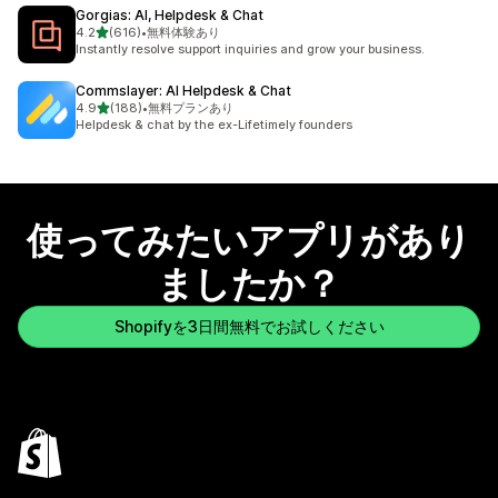
Gorgias: AI, Helpdesk & Chat
5つ星中
4.2
(616)
•
無料体験あり
合計レビュー数：616件
Instantly resolve support inquiries and grow your business.
Commslayer: AI Helpdesk & Chat
5つ星中
4.9
(188)
•
無料プランあり
合計レビュー数：188件
Helpdesk & chat by the ex-Lifetimely founders
使ってみたいアプリがあり
ましたか？
Shopifyを3日間無料でお試しください