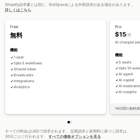
Shopify請求書とは別に、BotSpaceによる外部請求がある場合があります。
自動返信
回答テンプレート
AI応答
AIサマリー
あいさつ
おすすめ商品
リクエストのレビュー
配送アラート
詳しくはこちら
統合型インボックス
自動割り当て
ルールベースのトリガー
注文の更新
クロスセル
アップセル
アンケート
注文追跡
お客様への通知
複数言語
分析
レポート
Free
Pro
カスタマイズ
$15
無料
/月
色とフォント
絵文字とスタンプ
チャットウィンドウ
営業時間
AI charged add
ウェルカムメッセージ
チャットボタン
チャットの割り当て
機能
チャットフロー
エージェントのアバター
機能
1 seat
5 seats
Upto 5 workflows
Upto 10 wor
Shared inbox
AI agent
Broadcasts
AI copilot
Integrations
AI moderato
Analytics
AI insights
14日間の無料
すべての料金はUSDで請求されます。 定期請求と使用料に基づく請求は、
30日ごとに行われます。
すべての価格オプションを見る