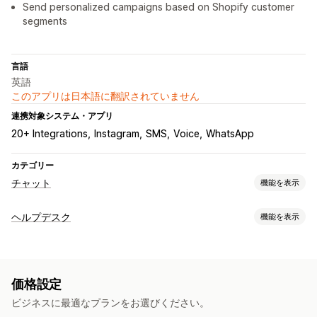
Send personalized campaigns based on Shopify customer
segments
言語
英語
このアプリは日本語に翻訳されていません
連携対象システム・アプリ
20+ Integrations
Instagram
SMS
Voice
WhatsApp
カテゴリー
チャット
機能を表示
リアルタイムメッセージ
ヘルプデスク
機能を表示
AIチャットボット
ライブチャット
SMS
音声サポート
SNS
チャネル
複数言語
リアルタイム翻訳
操作動向の追跡
エージェント分析
メール
SMS
ライブチャット
チャットボット
電話
SNS
顧客インサイト
価格設定
セルフサービス
よくある質問
自動応答
ビジネスに最適なプランをお選びください。
ワークフローのオートメーション
カートリカバリー
COD確認
ディスカウント
よくある質問