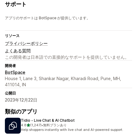
サポート
アプリのサポートは BotSpace が提供しています。
リソース
プライバシーポリシー
よくある質問
この開発者は日本語での直接的なサポートを提供していません。
開発者
BotSpace
House 1, Lane 3, Shankar Nagar, Kharadi Road, Pune, MH,
411014, IN
公開日
2023年12月22日
類似のアプリ
Tidio ‑ Live Chat & AI Chatbot
5つ星中
4.8
(1,247)
•
無料プランあり
合計レビュー数：1247件
Help shoppers instantly with live chat and AI-powered support.