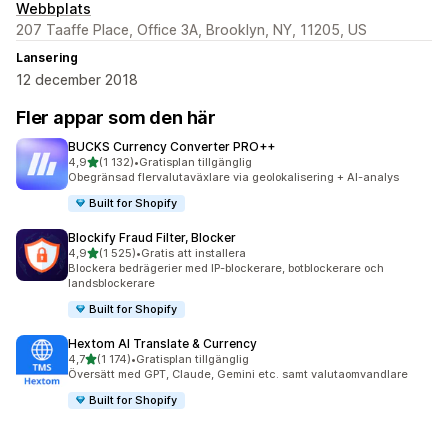
Webbplats
207 Taaffe Place, Office 3A, Brooklyn, NY, 11205, US
Lansering
12 december 2018
Fler appar som den här
BUCKS Currency Converter PRO++
av 5 stjärnor
4,9
(1 132)
•
Gratisplan tillgänglig
1132 recensioner totalt
Obegränsad flervalutaväxlare via geolokalisering + AI-analys
Built for Shopify
Blockify Fraud Filter, Blocker
av 5 stjärnor
4,9
(1 525)
•
Gratis att installera
1525 recensioner totalt
Blockera bedrägerier med IP-blockerare, botblockerare och
landsblockerare
Built for Shopify
Hextom AI Translate & Currency
av 5 stjärnor
4,7
(1 174)
•
Gratisplan tillgänglig
1174 recensioner totalt
Översätt med GPT, Claude, Gemini etc. samt valutaomvandlare
Built for Shopify