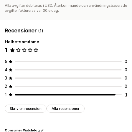
Alla avgifter debiteras i USD. Återkommande och användningsbaserade
avgifter faktureras var 30:e dag.
Recensioner
(1)
Helhetsomdöme
1
5
0
4
0
3
0
2
0
1
1
Skriv en recension
Alla recensioner
Consumer Watchdog