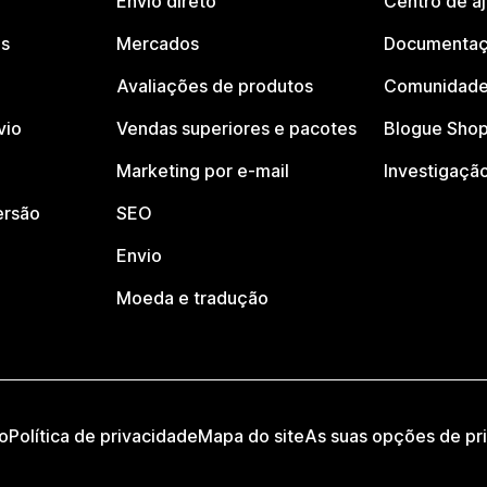
Envio direto
Centro de a
os
Mercados
Documentaç
Avaliações de produtos
Comunidade
vio
Vendas superiores e pacotes
Blogue Shop
Marketing por e-mail
Investigaçã
ersão
SEO
Envio
Moeda e tradução
o
Política de privacidade
Mapa do site
As suas opções de pr