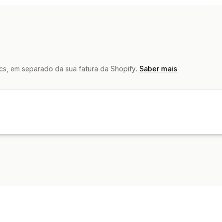
Criação de etiquetas
Personalização
Etiquetas de devolução
Seguro de e
Data de entrega
Sincronização de 
Gestão de envios
Sincronização de encomendas
Rastr
cs, em separado da sua fatura da Shopify.
Saber mais
Atualizações de encomendas
Anális