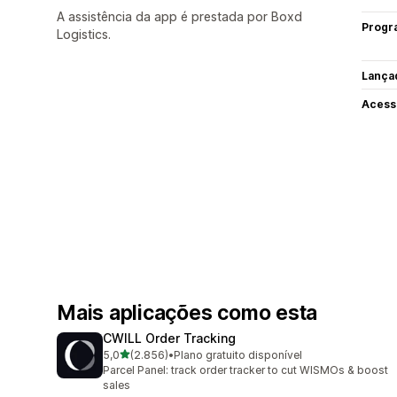
A assistência da app é prestada por Boxd
Progr
Logistics.
Lança
Acess
Mais aplicações como esta
CWILL Order Tracking
de 5 estrelas
5,0
(2.856)
•
Plano gratuito disponível
2856 total de avaliações
Parcel Panel: track order tracker to cut WISMOs & boost
sales