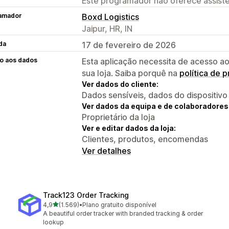
Este programador não oferece assistê
amador
Boxd Logistics
Jaipur, HR, IN
da
17 de fevereiro de 2026
o aos dados
Esta aplicação necessita de acesso ao
sua loja. Saiba porquê na
política de 
Ver dados do cliente:
Dados sensíveis, dados do dispositivo
Ver dados da equipa e de colaboradores
Proprietário da loja
Ver e editar dados da loja:
Clientes, produtos, encomendas
Ver detalhes
Track123 Order Tracking
de 5 estrelas
4,9
(1.569)
•
Plano gratuito disponível
1569 total de avaliações
A beautiful order tracker with branded tracking & order
lookup