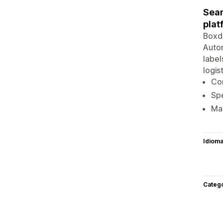
Seam
plat
Boxd 
Autom
label
logis
Con
Spe
Man
Idiom
Categ