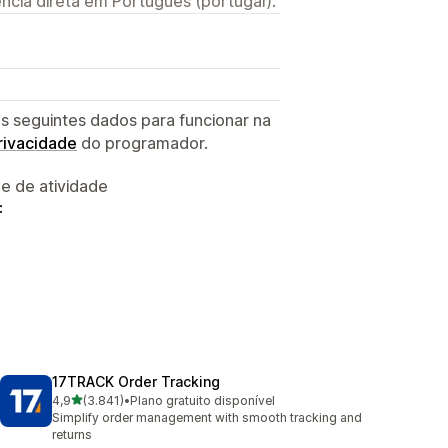
ncia direta em Português (portugal).
s seguintes dados para funcionar na
privacidade
do programador.
 e de atividade
:
17TRACK Order Tracking
de 5 estrelas
4,9
(3.841)
•
Plano gratuito disponível
3841 total de avaliações
Simplify order management with smooth tracking and
returns