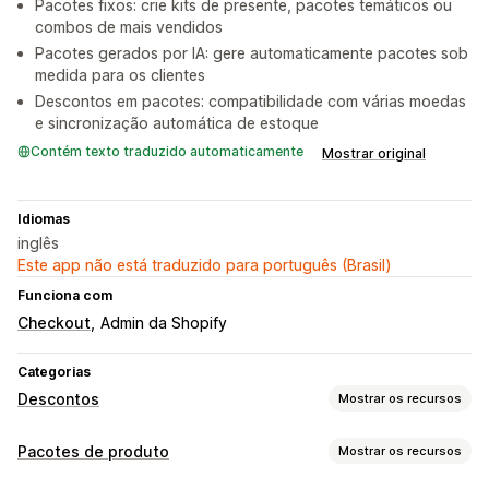
Pacotes fixos: crie kits de presente, pacotes temáticos ou
combos de mais vendidos
Pacotes gerados por IA: gere automaticamente pacotes sob
medida para os clientes
Descontos em pacotes: compatibilidade com várias moedas
e sincronização automática de estoque
Contém texto traduzido automaticamente
Mostrar original
Idiomas
inglês
Este app não está traduzido para português (Brasil)
Funciona com
Checkout
Admin da Shopify
Categorias
Descontos
Mostrar os recursos
Tipos de descontos
Pacotes de produto
Mostrar os recursos
Preços fixos
Preços por nível
Descontos por volume