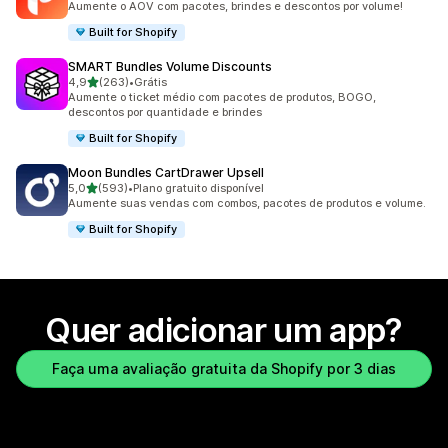
Aumente o AOV com pacotes, brindes e descontos por volume!
Built for Shopify
SMART Bundles Volume Discounts
de 5 estrelas
4,9
(263)
•
Grátis
263 avaliações ao todo
Aumente o ticket médio com pacotes de produtos, BOGO,
descontos por quantidade e brindes
Built for Shopify
Moon Bundles CartDrawer Upsell
de 5 estrelas
5,0
(593)
•
Plano gratuito disponível
593 avaliações ao todo
Aumente suas vendas com combos, pacotes de produtos e volume.
Built for Shopify
Quer adicionar um app?
Faça uma avaliação gratuita da Shopify por 3 dias