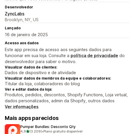
Desenvolvedor
ZyncLabs
Brooklyn, NY, US
Lançado
16 de janeiro de 2025
Acesso aos dados
Este app precisa de acesso aos seguintes dados para
funcionar em sua loja. Consulte a
política de privacidade
do
desenvolvedor para saber o motivo.
Visualizar dados de clientes:
Dados de dispositivo e de atividade
Visualizar dados de membros da equipe e colaboradores:
Titular da loja, colaboradores do blog
Ver e editar dados da loja:
Produtos, pedidos, descontos, Shopify Functions, Loja virtual,
dados personalizados, admin da Shopify, outros dados
Ver informações
Mais apps parecidos
Pumper Bundles: Desconto Qty
de 5 estrelas
4,9
(3.209)
•
Plano gratuito disponível
3209 avaliações ao todo