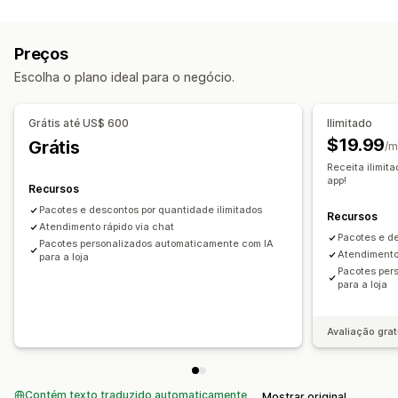
Tipos de pacotes
Intervalos de quantidade
Descontos percentuais
Pacotes fixos
Pacotes combinados
Criar uma caixa
Pacotes de produtos
Descontos de upsell
Preços
Pacotes de upsell
Pacotes de cross-sell
Descontos personalizados
Escolha o plano ideal para o negócio.
Pacotes personalizados
Gerenciamento de descontos
Preços que você pode definir
Campanhas
Acionadores e regras
Grátis até US$ 600
Ilimitado
Preços fixos
Preços por nível
Intervalos de quantidade
$19.99
Grátis
/m
Descontos
Descontos por volume
Descontos fixos
Receita ilimit
Descontos percentuais
"Compre um e leve dois"
app!
Recursos
Preços personalizados
Pacotes e descontos por quantidade ilimitados
Recursos
Atendimento rápido via chat
Pacotes e de
Pacotes personalizados automaticamente com IA
Atendimento
para a loja
Pacotes per
para a loja
Avaliação grat
Contém texto traduzido automaticamente
Mostrar original