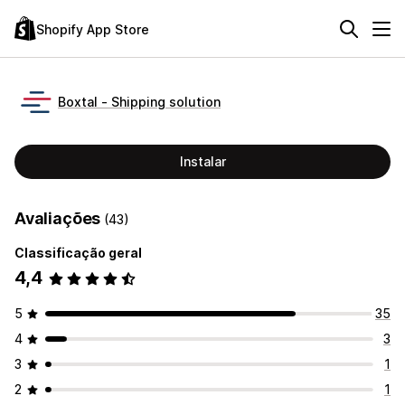
Shopify App Store
Boxtal ‑ Shipping solution
Instalar
Avaliações
(43)
Classificação geral
4,4
5
35
4
3
3
1
2
1