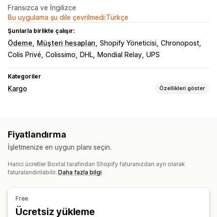
Fransızca ve İngilizce
Bu uygulama şu dile çevrilmedi:Türkçe
Şunlarla birlikte çalışır:
Ödeme
Müşteri hesapları
Shopify Yöneticisi
Chronopost
Colis Privé
Colissimo
DHL
Mondial Relay
UPS
Kategoriler
Kargo
Özellikleri göster
Etiketler ve ambalaj
Etiket oluşturma
Toplu baskı
Sevk irsaliyeleri
Fiyatlandırma
İade etiketleri
Kargo sigortası
Kargo kuralları
İşletmenize en uygun planı seçin.
Sipariş senkronizasyonu
Taşıyıcı şirket seçimi
Kargo ücretleri
Harici ücretler Boxtal tarafından Shopify faturanızdan ayrı olarak
faturalandırılabilir.
Daha fazla bilgi
Kargoları yönetme
Sipariş senkronizasyonu
Gerçek zamanlı takip
Free
E-posta bildirimleri
Sipariş güncellemeleri
Ücretsiz yükleme