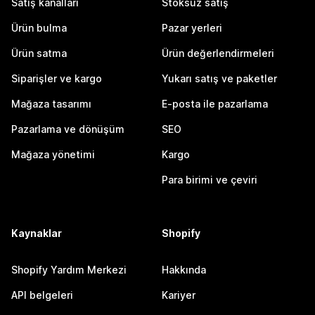
Satış kanalları
Stoksuz satış
Ürün bulma
Pazar yerleri
Ürün satma
Ürün değerlendirmeleri
Siparişler ve kargo
Yukarı satış ve paketler
Mağaza tasarımı
E-posta ile pazarlama
Pazarlama ve dönüşüm
SEO
Mağaza yönetimi
Kargo
Para birimi ve çeviri
Kaynaklar
Shopify
Shopify Yardım Merkezi
Hakkında
API belgeleri
Kariyer