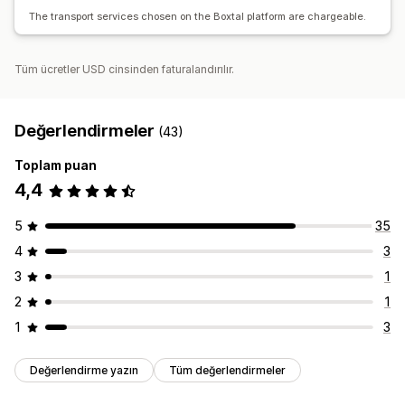
The transport services chosen on the Boxtal platform are chargeable.
Tüm ücretler USD cinsinden faturalandırılır.
Değerlendirmeler
(43)
Toplam puan
4,4
5
35
4
3
3
1
2
1
1
3
Değerlendirme yazın
Tüm değerlendirmeler