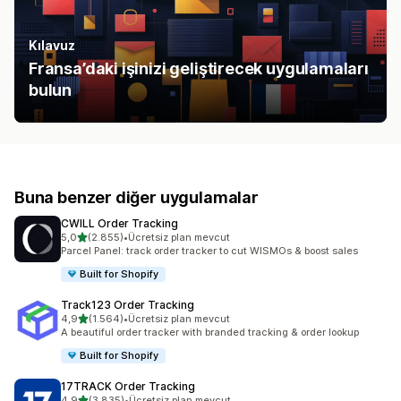
Kılavuz
Fransa’daki işinizi geliştirecek uygulamaları
bulun
Buna benzer diğer uygulamalar
CWILL Order Tracking
5 yıldız üzerinden
5,0
(2.855)
•
Ücretsiz plan mevcut
toplam 2855 değerlendirme
Parcel Panel: track order tracker to cut WISMOs & boost sales
Built for Shopify
Track123 Order Tracking
5 yıldız üzerinden
4,9
(1.564)
•
Ücretsiz plan mevcut
toplam 1564 değerlendirme
A beautiful order tracker with branded tracking & order lookup
Built for Shopify
17TRACK Order Tracking
5 yıldız üzerinden
4,9
(3.835)
•
Ücretsiz plan mevcut