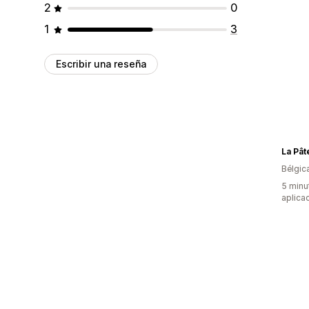
2
0
1
3
Escribir una reseña
La Pât
Bélgic
5 minu
aplica