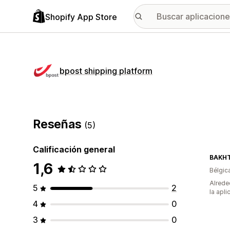
Shopify App Store
bpost shipping platform
Reseñas
(5)
Calificación general
BAKHT
1,6
Bélgic
Alrede
5
2
la apli
4
0
3
0