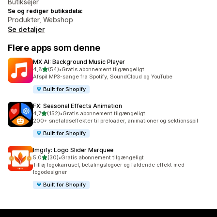
Butiksejer
Se og rediger butiksdata:
Produkter, Webshop
Se detaljer
Flere apps som denne
MX AI: Background Music Player
ud af 5 stjerner
4,8
(54)
•
Gratis abonnement tilgængeligt
54 anmeldelser i alt
Afspil MP3-sange fra Spotify, SoundCloud og YouTube
Built for Shopify
FX: Seasonal Effects Animation
ud af 5 stjerner
4,7
(152)
•
Gratis abonnement tilgængeligt
152 anmeldelser i alt
200+ snefaldseffekter til preloader, animationer og sektionsspil
Built for Shopify
Imgify: Logo Slider Marquee
ud af 5 stjerner
5,0
(30)
•
Gratis abonnement tilgængeligt
30 anmeldelser i alt
Tilføj logokarrusel, betalingslogoer og faldende effekt med
logodesigner
Built for Shopify