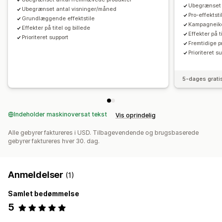
Ubegrænset 
Ubegrænset antal visninger/måned
Pro-effektsti
Grundlæggende effektstile
Kampagneik
Effekter på titel og billede
Effekter på t
Prioriteret support
Fremtidige p
Prioriteret s
5-dages grati
Indeholder maskinoversat tekst
Vis oprindelig
Alle gebyrer faktureres i USD. Tilbagevendende og brugsbaserede
gebyrer faktureres hver 30. dag.
Anmeldelser
(1)
Samlet bedømmelse
5