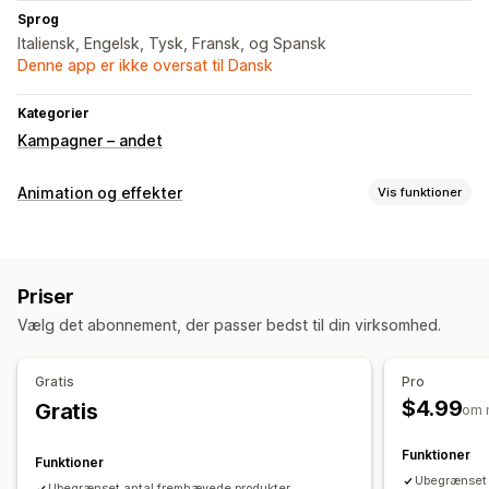
Sprog
Italiensk, Engelsk, Tysk, Fransk, og Spansk
Denne app er ikke oversat til Dansk
Kategorier
Kampagner – andet
Animation og effekter
Vis funktioner
Tilpasning
Animationsstyring
Baggrunde
Tilpassede animationer
Priser
Interaktive animationer
Farve
Ikoner
Billeder
Vælg det abonnement, der passer bedst til din virksomhed.
Sæsonbetonede begivenheder
Efterår
Black Friday (Black Friday/Cyber Monday)
Jul
Gratis
Pro
Halloween
Nytår
Forår
Sommer
Valentinsdag
Vinter
$4.99
Gratis
om 
Kampagner
Tilpassede begivenheder
Funktioner
Funktioner
Ubegrænset 
Ubegrænset antal fremhævede produkter