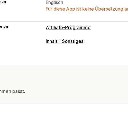
hen
Englisch
Für diese App ist keine Übersetzung 
orien
Affiliate-Programme
Provisionsoptionen
Inhalt – Sonstiges
Benutzerdefinierte Provision
Empfehlungsmanagement
Leistungsverfolgung
Affiliate-Links
Affiliate-Erfahrung
Markenspezifisches Portal
Benutzerd
hmen passt.
Zahlungen
Automatische Zahlungen
PayPal