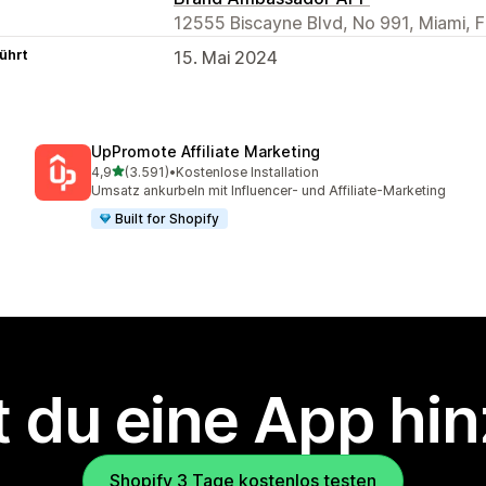
12555 Biscayne Blvd, No 991, Miami, F
ührt
15. Mai 2024
UpPromote Affiliate Marketing
von 5 Sternen
4,9
(3.591)
•
Kostenlose Installation
3591 Rezensionen insgesamt
Umsatz ankurbeln mit Influencer- und Affiliate-Marketing
Built for Shopify
 du eine App hi
Shopify 3 Tage kostenlos testen