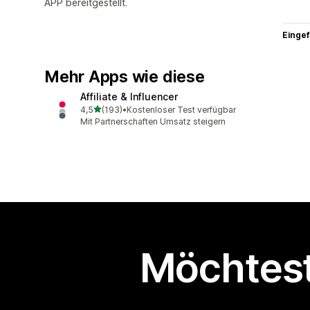
APP bereitgestellt.
Eingef
Mehr Apps wie diese
Affiliate & Influencer
von 5 Sternen
4,5
(193)
•
Kostenloser Test verfügbar
193 Rezensionen insgesamt
Mit Partnerschaften Umsatz steigern
Möchtest