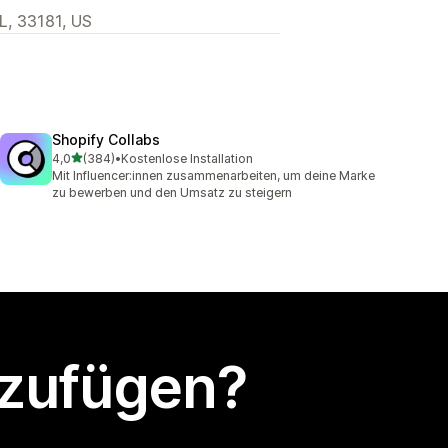
L, 33181, US
Shopify Collabs
von 5 Sternen
4,0
(384)
•
Kostenlose Installation
384 Rezensionen insgesamt
Mit Influencer:innen zusammenarbeiten, um deine Marke
zu bewerben und den Umsatz zu steigern
nzufügen?