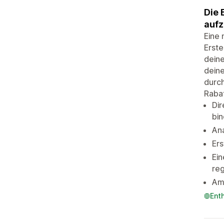
Die 
aufz
Eine
Erste
deine
dein
durch
Rabat
Di
bi
An
Er
Ein
reg
Am
Ent