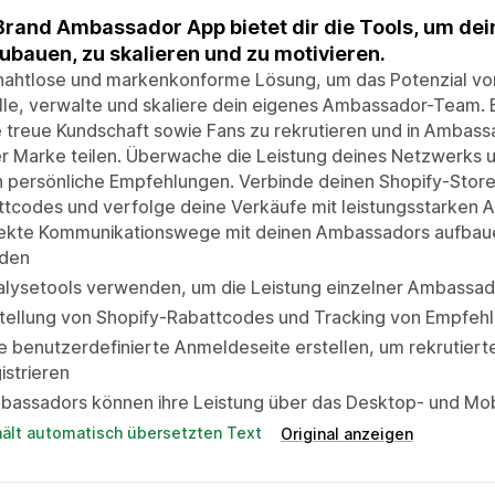
Brand Ambassador App bietet dir die Tools, um d
ubauen, zu skalieren und zu motivieren.
 nahtlose und markenkonforme Lösung, um das Potenzial v
lle, verwalte und skaliere dein eigenes Ambassador-Team.
 treue Kundschaft sowie Fans zu rekrutieren und in Ambassa
er Marke teilen. Überwache die Leistung deines Netzwerks
 persönliche Empfehlungen. Verbinde deinen Shopify-Store,
tcodes und verfolge deine Verkäufe mit leistungsstarken A
rekte Kommunikationswege mit deinen Ambassadors aufbauen
nden
alysetools verwenden, um die Leistung einzelner Ambassa
stellung von Shopify-Rabattcodes und Tracking von Empfeh
e benutzerdefinierte Anmeldeseite erstellen, um rekrutier
istrieren
bassadors können ihre Leistung über das Desktop- und Mob
hält automatisch übersetzten Text
Original anzeigen