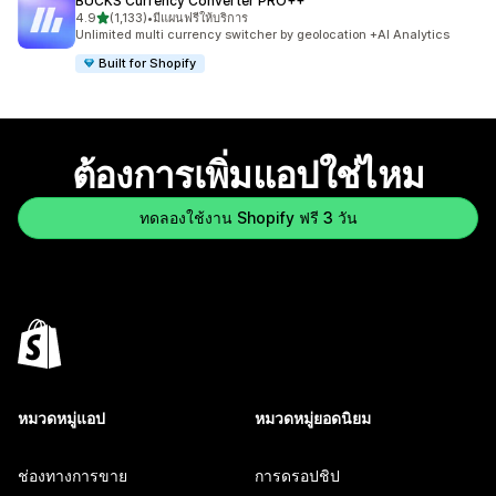
BUCKS Currency Converter PRO++
เต็ม 5 ดาว
4.9
(1,133)
•
มีแผนฟรีให้บริการ
ทั้งหมด 1133 รีวิว
Unlimited multi currency switcher by geolocation +AI Analytics
Built for Shopify
ต้องการเพิ่มแอปใช่ไหม
ทดลองใช้งาน Shopify ฟรี 3 วัน
หมวดหมู่แอป
หมวดหมู่ยอดนิยม
ช่องทางการขาย
การดรอปชิป