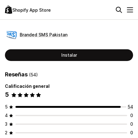
Shopify App Store
Branded SMS Pakistan
Instalar
Reseñas
(54)
Calificación general
5
5
54
4
0
3
0
2
0