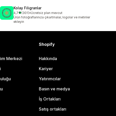
Kolay Filigranlar
5 yıldız üzerinden
4,7
(301)
•
Ücretsiz plan mevcut
toplam 301 değerlendirme
Ürün fotoğraflarınıza çıkartmalar, logolar ve metinler
ekleyin
Shopify
dım Merkezi
Hakkında
i
Kariyer
luluğu
Yatırımcılar
gu
Basın ve medya
İş Ortakları
Satış ortakları