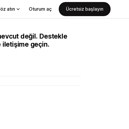
öz atın
Oturum aç
Ücretsiz başlayın
evcut değil. Destekle
 iletişime geçin.