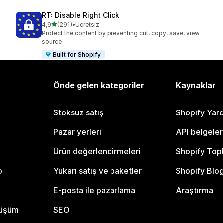
RT: Disable Right Click
5 yıldız üzerinden
4,9
(291)
•
Ücretsiz
toplam 291 değerlendirme
Protect the content by preventing cut, copy, save, view
source
Built for Shopify
Önde gelen kategoriler
Kaynaklar
Stoksuz satış
Shopify Yar
Pazar yerleri
API belgeler
Ürün değerlendirmeleri
Shopify Top
o
Yukarı satış ve paketler
Shopify Blo
E-posta ile pazarlama
Araştırma
nüşüm
SEO