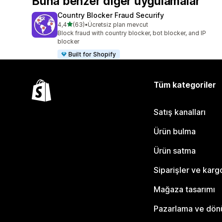
Buna benzer diğer uygulamalar
Country Blocker Fraud Securify
5 yıldız üzerinden
4,4
(63)
•
Ücretsiz plan mevcut
toplam 63 değerlendirme
Block fraud with country blocker, bot blocker, and IP
blocker
Built for Shopify
Tüm kategoriler
Satış kanalları
Ürün bulma
Ürün satma
Siparişler ve karg
Mağaza tasarımı
Pazarlama ve dö