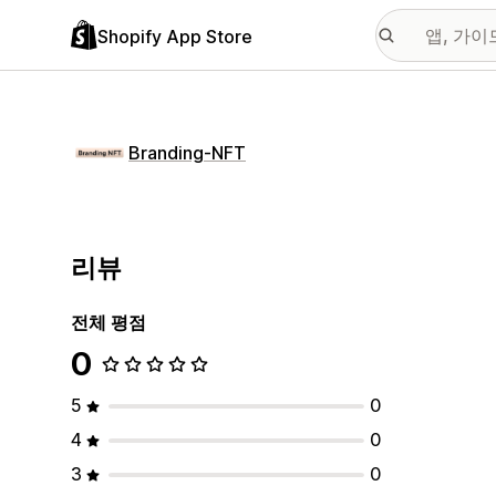
Shopify App Store
Branding‑NFT
리뷰
전체 평점
0
5
0
4
0
3
0