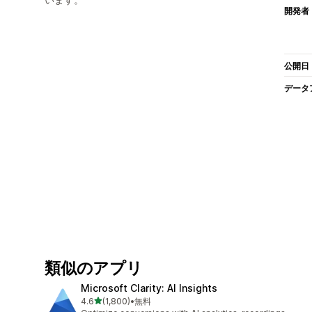
開発者
公開日
データ
類似のアプリ
Microsoft Clarity: AI Insights
5つ星中
4.6
(1,800)
•
無料
合計レビュー数：1800件