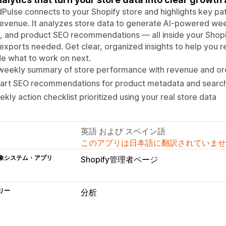
Pulse connects to your Shopify store and highlights key pa
evenue. It analyzes store data to generate AI-powered week
, and product SEO recommendations — all inside your Shopi
exports needed. Get clear, organized insights to help you
e what to work on next.
 weekly summary of store performance with revenue and or
art SEO recommendations for product metadata and search
kly action checklist prioritized using your real store data
英語 および スペイン語
このアプリは日本語に翻訳されていませ
象システム・アプリ
Shopify管理者ページ
リー
分析
マーケティングと販売