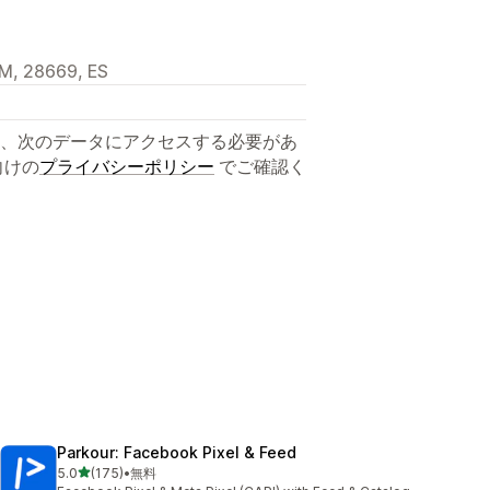
, M, 28669, ES
、次のデータにアクセスする必要があ
向けの
プライバシーポリシー
でご確認く
Parkour: Facebook Pixel & Feed
5つ星中
5.0
(175)
•
無料
合計レビュー数：175件