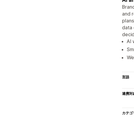
Brand
and r
plans
data 
decid
AI
Sm
Wee
言語
連携対
カテゴ