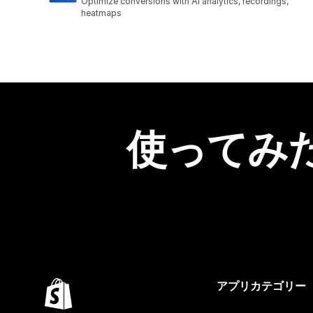
Optimize conversions with AI analytics, recordings,
heatmaps
使ってみ
アプリカテゴリー