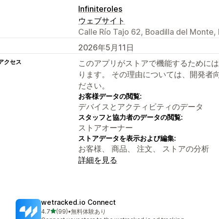
Infiniteroles
ウェブサイト
Calle Río Tajo 62, Boadilla del Monte
2026年5月11日
アクセス
このアプリがストアで機能するためには
ります。 その理由については、開発者
ださい。
お客様データの閲覧:
デバイスとアクティビティのデータ
スタッフと協力者のデータの閲覧:
ストアオーナー
ストアデータを表示および編集:
お客様、 商品、 注文、 ストアの分析
詳細を見る
wetracked.io Connect
5つ星中
4.7
(99)
•
無料体験あり
合計レビュー数：99件