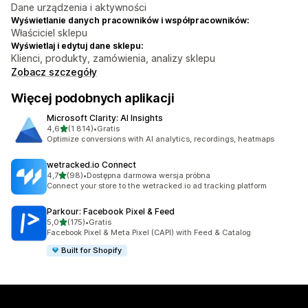
Dane urządzenia i aktywności
Wyświetlanie danych pracowników i współpracowników:
Właściciel sklepu
Wyświetlaj i edytuj dane sklepu:
Klienci, produkty, zamówienia, analizy sklepu
Zobacz szczegóły
Więcej podobnych aplikacji
Microsoft Clarity: AI Insights
na 5 gwiazdek
4,6
(1 814)
•
Gratis
Łączna liczba recenzji: 1814
Optimize conversions with AI analytics, recordings, heatmaps
wetracked.io Connect
na 5 gwiazdek
4,7
(98)
•
Dostępna darmowa wersja próbna
Łączna liczba recenzji: 98
Connect your store to the wetracked.io ad tracking platform
Parkour: Facebook Pixel & Feed
na 5 gwiazdek
5,0
(175)
•
Gratis
Łączna liczba recenzji: 175
Facebook Pixel & Meta Pixel (CAPI) with Feed & Catalog
Built for Shopify