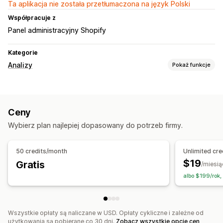
Ta aplikacja nie została przetłumaczona na język Polski
Współpracuje z
Panel administracyjny Shopify
Kategorie
Analizy
Pokaż funkcje
Marketing i sprzedaż
Analiza AI
Ceny
Materiały wizualne i raporty
Wybierz plan najlepiej dopasowany do potrzeb firmy.
Analizy pulpitu
Niestandardowe raporty
50 credits/month
Unlimited cre
$19
Gratis
/miesią
albo $199/rok,
Wszystkie opłaty są naliczane w USD. Opłaty cykliczne i zależne od
użytkowania są pobierane co 30 dni.
Zobacz wszystkie opcje cen