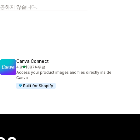
제공하지 않습니다.
Canva Connect
별 5개 중
4.8
(387)
•
무료
총 리뷰 387개
Access your product images and files directly inside
Canva
Built for Shopify