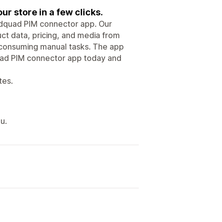
r store in a few clicks.
ndquad PIM connector app. Our
uct data, pricing, and media from
-consuming manual tasks. The app
quad PIM connector app today and
tes.
u.