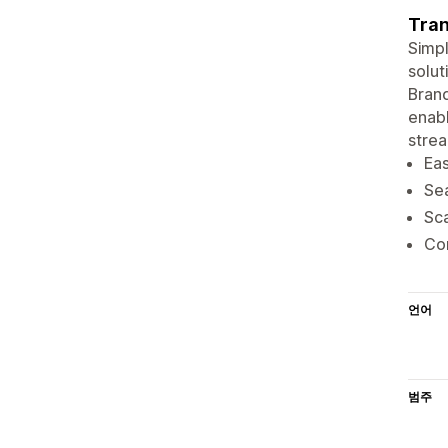
Tran
Simpl
solut
Brand
enabl
stre
Eas
Sea
Sca
Com
언어
범주