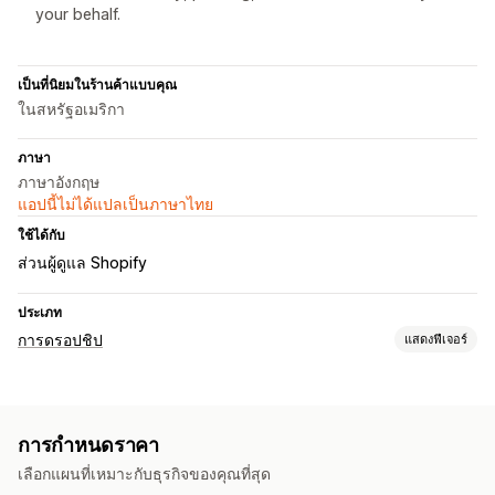
your behalf.
เป็นที่นิยมในร้านค้าแบบคุณ
ในสหรัฐอเมริกา
ภาษา
ภาษาอังกฤษ
แอปนี้ไม่ได้แปลเป็นภาษาไทย
ใช้ได้กับ
ส่วนผู้ดูแล Shopify
ประเภท
การดรอปชิป
แสดงฟีเจอร์
สินค้าที่คุณขายได้
เสื้อผ้าและเครื่องประดับ
การกำหนดราคา
ตำแหน่งที่ตั้งที่จัดหา
เลือกแผนที่เหมาะกับธุรกิจของคุณที่สุด
สวีเดน
สหรัฐอเมริกา
สเปน
อิตาลี
เยอรมนี