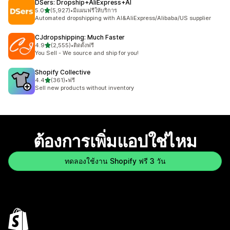
DSers: Dropship+AliExpress+AI
เต็ม 5 ดาว
5.0
(5,927)
•
มีแผนฟรีให้บริการ
ทั้งหมด 5927 รีวิว
Automated dropshipping with AI&AliExpress/Alibaba/US supplier
CJdropshipping: Much Faster
เต็ม 5 ดาว
4.9
(2,555)
•
ติดตั้งฟรี
ทั้งหมด 2555 รีวิว
You Sell - We source and ship for you!
Shopify Collective
เต็ม 5 ดาว
4.4
(361)
•
ฟรี
ทั้งหมด 361 รีวิว
Sell new products without inventory
ต้องการเพิ่มแอปใช่ไหม
ทดลองใช้งาน Shopify ฟรี 3 วัน