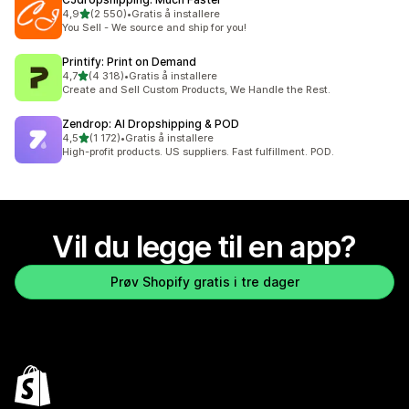
av 5 stjerner
4,9
(2 550)
•
Gratis å installere
Totalt 2550 omtaler
You Sell - We source and ship for you!
Printify: Print on Demand
av 5 stjerner
4,7
(4 318)
•
Gratis å installere
Totalt 4318 omtaler
Create and Sell Custom Products, We Handle the Rest.
Zendrop: AI Dropshipping & POD
av 5 stjerner
4,5
(1 172)
•
Gratis å installere
Totalt 1172 omtaler
High-profit products. US suppliers. Fast fulfillment. POD.
Vil du legge til en app?
Prøv Shopify gratis i tre dager