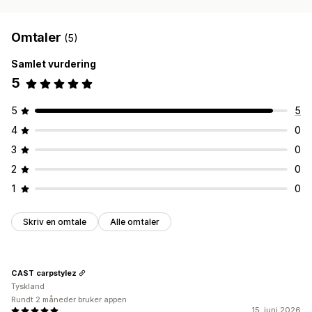
Sporing av bestilling
Omtaler
(5)
Samlet vurdering
5
5
5
4
0
3
0
2
0
1
0
Skriv en omtale
Alle omtaler
CAST carpstylez
Tyskland
Rundt 2 måneder bruker appen
15. juni 2026