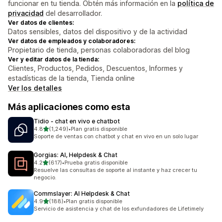
funcionar en tu tienda. Obtén más información en la
política de
privacidad
del desarrollador.
Ver datos de clientes:
Datos sensibles, datos del dispositivo y de la actividad
Ver datos de empleados y colaboradores:
Propietario de tienda, personas colaboradoras del blog
Ver y editar datos de la tienda:
Clientes, Productos, Pedidos, Descuentos, Informes y
estadísticas de la tienda, Tienda online
Ver los detalles
Más aplicaciones como esta
Tidio ‑ chat en vivo e chatbot
de 5 estrellas
4.8
(1,249)
•
Plan gratis disponible
1249 reseñas en total
Soporte de ventas con chatbot y chat en vivo en un solo lugar
Gorgias: AI, Helpdesk & Chat
de 5 estrellas
4.2
(617)
•
Prueba gratis disponible
617 reseñas en total
Resuelve las consultas de soporte al instante y haz crecer tu
negocio.
Commslayer: AI Helpdesk & Chat
de 5 estrellas
4.9
(188)
•
Plan gratis disponible
188 reseñas en total
Servicio de asistencia y chat de los exfundadores de Lifetimely