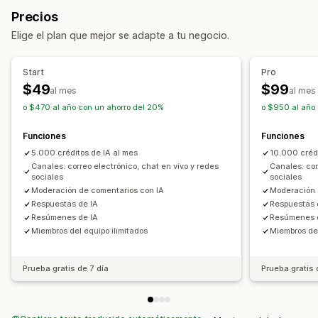
Respuesta automática
Respuestas generadas con IA
Precios
Redes sociales
Múltiples idiomas
Resúmenes generados con IA
Venta de tickets
Elige el plan que mejor se adapte a tu negocio.
Traducción en tiempo real
Bandeja de entrada unificada
Asignación automática
Seguimiento del comportamiento
Etiquetas
Detección de correo no deseado
Start
Pro
Informes y estadísticas del agente
Seguimiento de pedidos
Múltiples idiomas
$49
$99
al mes
al mes
Información útil de los clientes
Múltiples tiendas
Informes y estadísticas
Informes
o $470 al año con un ahorro del 20%
o $950 al año
Respuestas automatizadas
Funciones
Funciones
Preguntas frecuentes
Saludos
Respuestas rápidas
5.000 créditos de IA al mes
10.000 crédi
Actualizaciones de pedidos
Canales: correo electrónico, chat en vivo y redes
Canales: cor
sociales
sociales
Personalización
Moderación de comentarios con IA
Moderación 
Color y fuente
Emojis y stickers
Ventana del chat
Respuestas de IA
Respuestas 
Resúmenes de IA
Resúmenes 
Horario de apertura
Mensajes de bienvenida
Miembros del equipo ilimitados
Miembros del
Botones del chat
Etiquetas
Asignación del chat
Flujos del chat
Avatar del agente
Prueba gratis de 7 día
Prueba gratis 