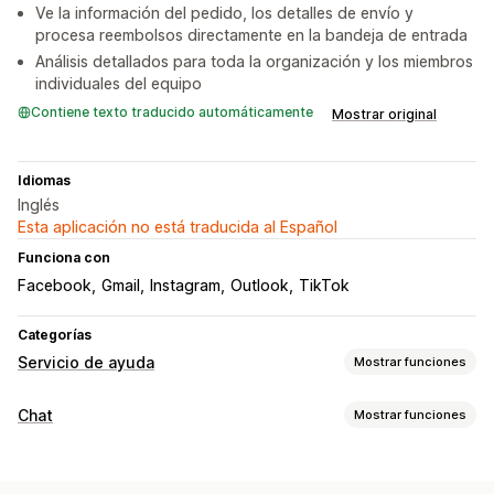
Ve la información del pedido, los detalles de envío y
procesa reembolsos directamente en la bandeja de entrada
Análisis detallados para toda la organización y los miembros
individuales del equipo
Contiene texto traducido automáticamente
Mostrar original
Idiomas
Inglés
Esta aplicación no está traducida al Español
Funciona con
Facebook
Gmail
Instagram
Outlook
TikTok
Categorías
Servicio de ayuda
Mostrar funciones
Canales
Chat
Mostrar funciones
Correo electrónico
Chat en vivo
Chatbot
Redes sociales
Mensajería en tiempo real
Automatización del flujo de trabajo
Chatbots de IA
Chat en vivo
Chat de correo electrónico