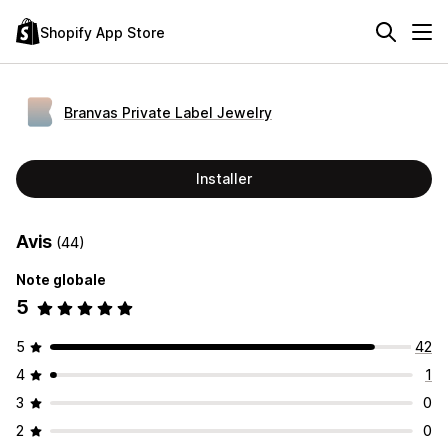
Shopify App Store
Branvas Private Label Jewelry
Installer
Avis
(44)
Note globale
5
5
42
4
1
3
0
2
0