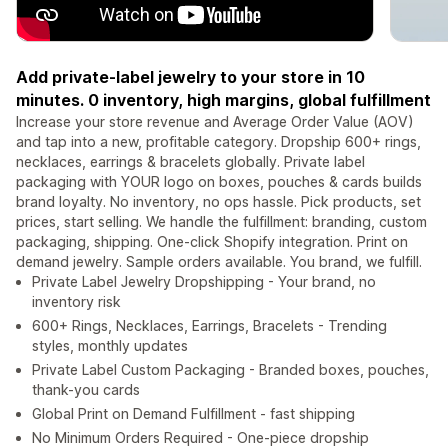
Add private-label jewelry to your store in 10
minutes. 0 inventory, high margins, global fulfillment
Increase your store revenue and Average Order Value (AOV)
and tap into a new, profitable category. Dropship 600+ rings,
necklaces, earrings & bracelets globally. Private label
packaging with YOUR logo on boxes, pouches & cards builds
brand loyalty. No inventory, no ops hassle. Pick products, set
prices, start selling. We handle the fulfillment: branding, custom
packaging, shipping. One-click Shopify integration. Print on
demand jewelry. Sample orders available. You brand, we fulfill.
Private Label Jewelry Dropshipping - Your brand, no
inventory risk
600+ Rings, Necklaces, Earrings, Bracelets - Trending
styles, monthly updates
Private Label Custom Packaging - Branded boxes, pouches,
thank-you cards
Global Print on Demand Fulfillment - fast shipping
No Minimum Orders Required - One-piece dropship