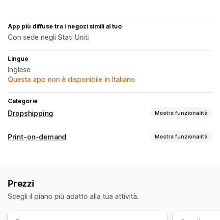
App più diffuse tra i negozi simili al tuo
Con sede negli Stati Uniti
Lingue
Inglese
Questa app non è disponibile in Italiano
Categorie
Dropshipping
Mostra funzionalità
Prodotti vendibili
Print-on-demand
Mostra funzionalità
Abbigliamento e accessori
Arte e artigianato
Personalizzazione del prodotto
Sedi di approvvigionamento
Etichette private
Imballaggio personalizzato
Cina
Italia
Stati Uniti
Thailandia
Prezzi
Generatore di mockup
Inserti di imballaggio
Scegli il piano più adatto alla tua attività.
Personalizzazione
Prodotti