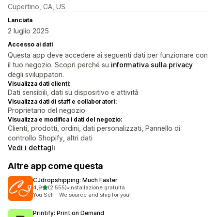
Cupertino, CA, US
Lanciata
2 luglio 2025
Accesso ai dati
Questa app deve accedere ai seguenti dati per funzionare con
il tuo negozio. Scopri perché su
informativa sulla privacy
degli sviluppatori.
Visualizza dati clienti:
Dati sensibili, dati su dispositivo e attività
Visualizza dati di staff e collaboratori:
Proprietario del negozio
Visualizza e modifica i dati del negozio:
Clienti, prodotti, ordini, dati personalizzati, Pannello di
controllo Shopify, altri dati
Vedi i dettagli
Altre app come questa
CJdropshipping: Much Faster
stelle su 5
4,9
(2.555)
•
Installazione gratuita
2555 recensioni totali
You Sell - We source and ship for you!
Printify: Print on Demand