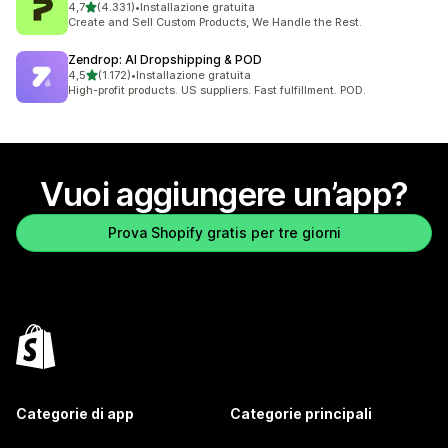
stelle su 5
4,7
(4.331)
•
Installazione gratuita
4331 recensioni totali
Create and Sell Custom Products, We Handle the Rest.
Zendrop: AI Dropshipping & POD
stelle su 5
4,5
(1.172)
•
Installazione gratuita
1172 recensioni totali
High-profit products. US suppliers. Fast fulfillment. POD.
Vuoi aggiungere un’app?
Prova Shopify gratis per tre giorni
Categorie di app
Categorie principali