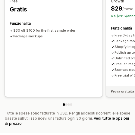
Free
Growth
Abbigliamento
Regali per le feste
Gioielli
Eco-friendly
$29
Gratis
/mese
o a $288/anno 
Opzioni di spedizione
Funzionalità
White label
Spedizione in blocco
Evasione ordini globale
Funzionalità
$30 off $100 for the first sample order
Aggiornamenti in tempo reale
Monitoraggio degli ordini
Free 3-day tr
Package mockups
Package mo
Shopify inte
Publish up t
Unlimited or
Product ima
Branvas mode
Free trial o
Prova gratuita 
Tutte le spese sono fatturate in USD. Per gli addebiti ricorrenti e le spese
basate sull’utilizzo ricevi una fattura ogni 30 giorni.
Vedi tutte le opzioni
di prezzo