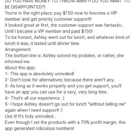
DO YOU HAVE MONEY TO THROW AWAY?! DO YOU WANT TO
BE DISAPPOINTED?!
You're in the right place; pay $150 now to become a VIP
member and get priority customer support!!
It looked great at first, the customer support was fantastic...
Until I became a VIP member and paid $150!
To be honest, Ashley went out for lunch, and whatever kind of
lunch it was, it lasted until dinner time.
Arrangement:
The bottom line is: Ashley solved my problem, or rather, she
informed me.
About this app:
1- This app is absolutely unrivaled!
2- Don't look for alternatives; because there aren't any.
3- As long as it works properly and you get support, you'll
have an app you can use for a very, very long time.
4- That's all our experience. :)
5- I hope Ashley doesn't go out for lunch "without telling me"
again when I need support! :)
Use it! It's truly unrivaled...
Even though I set the products with a 70% profit margin, this
app generated ridiculous numbers!