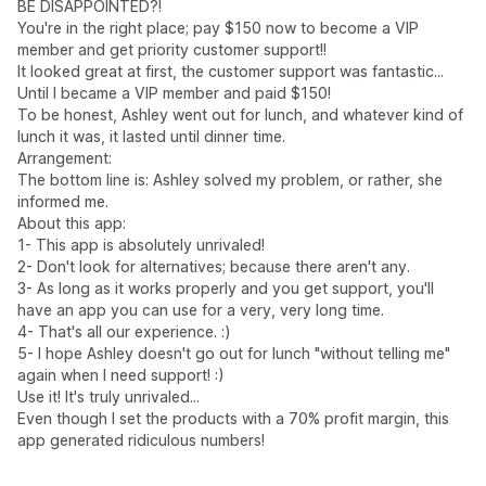
BE DISAPPOINTED?!
You're in the right place; pay $150 now to become a VIP
member and get priority customer support!!
It looked great at first, the customer support was fantastic...
Until I became a VIP member and paid $150!
To be honest, Ashley went out for lunch, and whatever kind of
lunch it was, it lasted until dinner time.
Arrangement:
The bottom line is: Ashley solved my problem, or rather, she
informed me.
About this app:
1- This app is absolutely unrivaled!
2- Don't look for alternatives; because there aren't any.
3- As long as it works properly and you get support, you'll
have an app you can use for a very, very long time.
4- That's all our experience. :)
5- I hope Ashley doesn't go out for lunch "without telling me"
again when I need support! :)
Use it! It's truly unrivaled...
Even though I set the products with a 70% profit margin, this
app generated ridiculous numbers!