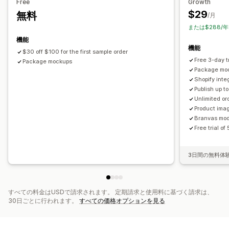
Free
Growth
$29
無料
配送オプション
/月
または$288/年
ホワイトラベル
一括配送
グローバルフルフィルメント
機能
リアルタイム更新
注文追跡
機能
$30 off $100 for the first sample order
Free 3-day tr
Package mockups
Package mo
Shopify inte
Publish up t
Unlimited or
Product ima
Branvas mode
Free trial o
3日間の無料体
すべての料金はUSDで請求されます。 定期請求と使用料に基づく請求は、
30日ごとに行われます。
すべての価格オプションを見る