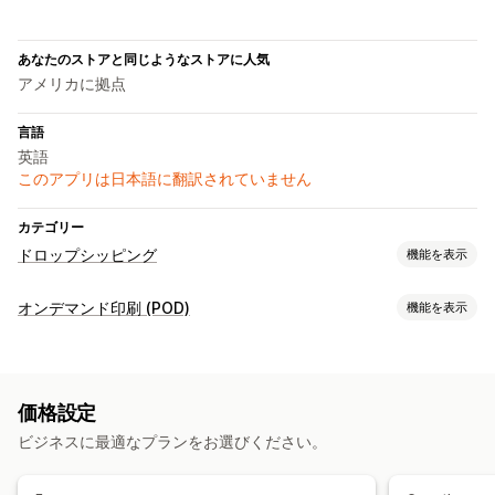
あなたのストアと同じようなストアに人気
アメリカに拠点
言語
英語
このアプリは日本語に翻訳されていません
カテゴリー
ドロップシッピング
機能を表示
販売可能な商品
オンデマンド印刷 (POD)
機能を表示
衣料品・アクセサリー
アート・クラフト
商品のカスタマイズ
調達ロケーション
プライベートラベル
カスタムパッケージ
アメリカ合衆国
イタリア
タイ
中国
価格設定
モックアップジェネレーター
同梱
パーソナライズ
ビジネスに最適なプランをお選びください。
商品
アパレル
ホリデーギフト
ジュエリー
エコフレンドリー