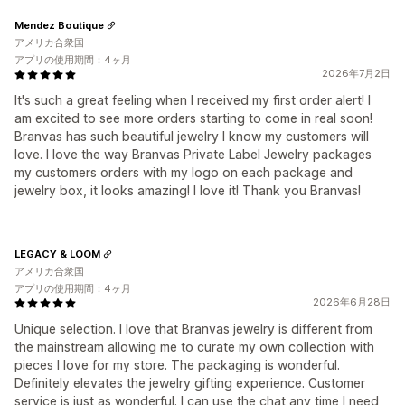
Mendez Boutique
アメリカ合衆国
アプリの使用期間：4ヶ月
2026年7月2日
It's such a great feeling when I received my first order alert! I
am excited to see more orders starting to come in real soon!
Branvas has such beautiful jewelry I know my customers will
love. I love the way Branvas Private Label Jewelry packages
my customers orders with my logo on each package and
jewelry box, it looks amazing! I love it! Thank you Branvas!
LEGACY & LOOM
アメリカ合衆国
アプリの使用期間：4ヶ月
2026年6月28日
Unique selection. I love that Branvas jewelry is different from
the mainstream allowing me to curate my own collection with
pieces I love for my store. The packaging is wonderful.
Definitely elevates the jewelry gifting experience. Customer
service is just as wonderful. I can use the chat any time I need