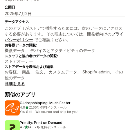
公開日
2025年7月2日
データアクセス
このアプリがストアで機能するためには、次のデータにアクセス
する必要があります。 その理由については、開発者向けの
プライ
バシーポリシー
でご確認ください。
お客様データの閲覧:
機微データ、 デバイスとアクティビティのデータ
スタッフと協力者のデータの閲覧:
ストアオーナー
ストアデータを表示および編集:
お客様、 商品、 注文、 カスタムデータ、 Shopify admin、 その
他のデータ
詳細を見る
類似のアプリ
CJdropshipping: Much Faster
5つ星中
4.9
(2,551)
•
無料インストール
合計レビュー数：2551件
You Sell - We source and ship for you!
Printify: Print on Demand
5つ星中
4.7
(4,321)
•
無料インストール
合計レビュー数：4321件