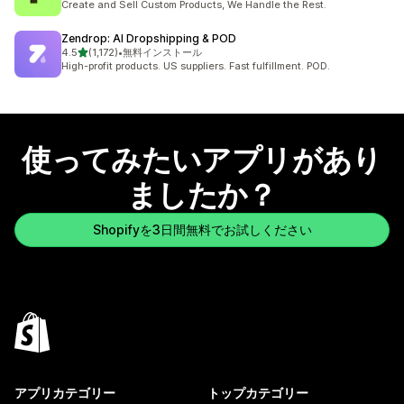
Create and Sell Custom Products, We Handle the Rest.
Zendrop: AI Dropshipping & POD
5つ星中
4.5
(1,172)
•
無料インストール
合計レビュー数：1172件
High-profit products. US suppliers. Fast fulfillment. POD.
使ってみたいアプリがあり
ましたか？
Shopifyを3日間無料でお試しください
アプリカテゴリー
トップカテゴリー