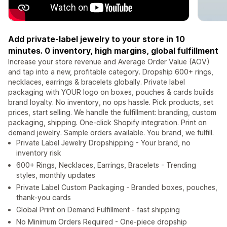
Add private-label jewelry to your store in 10
minutes. 0 inventory, high margins, global fulfillment
Increase your store revenue and Average Order Value (AOV)
and tap into a new, profitable category. Dropship 600+ rings,
necklaces, earrings & bracelets globally. Private label
packaging with YOUR logo on boxes, pouches & cards builds
brand loyalty. No inventory, no ops hassle. Pick products, set
prices, start selling. We handle the fulfillment: branding, custom
packaging, shipping. One-click Shopify integration. Print on
demand jewelry. Sample orders available. You brand, we fulfill.
Private Label Jewelry Dropshipping - Your brand, no
inventory risk
600+ Rings, Necklaces, Earrings, Bracelets - Trending
styles, monthly updates
Private Label Custom Packaging - Branded boxes, pouches,
thank-you cards
Global Print on Demand Fulfillment - fast shipping
No Minimum Orders Required - One-piece dropship