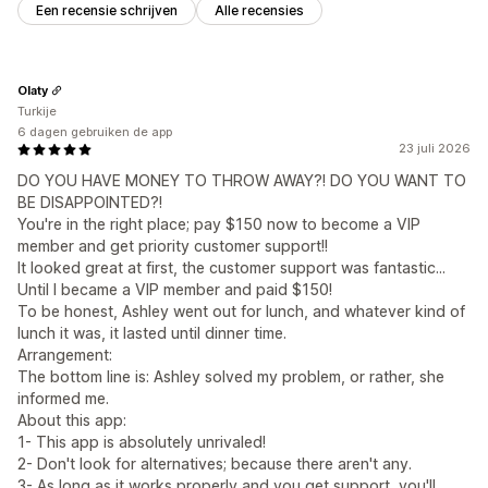
Een recensie schrijven
Alle recensies
Olaty
Turkije
6 dagen gebruiken de app
23 juli 2026
DO YOU HAVE MONEY TO THROW AWAY?! DO YOU WANT TO
BE DISAPPOINTED?!
You're in the right place; pay $150 now to become a VIP
member and get priority customer support!!
It looked great at first, the customer support was fantastic...
Until I became a VIP member and paid $150!
To be honest, Ashley went out for lunch, and whatever kind of
lunch it was, it lasted until dinner time.
Arrangement:
The bottom line is: Ashley solved my problem, or rather, she
informed me.
About this app:
1- This app is absolutely unrivaled!
2- Don't look for alternatives; because there aren't any.
3- As long as it works properly and you get support, you'll