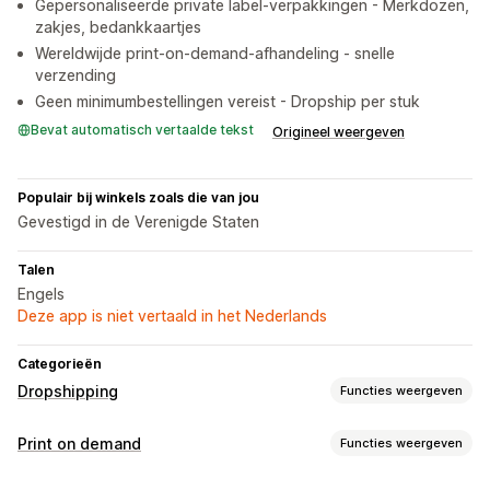
Gepersonaliseerde private label-verpakkingen - Merkdozen,
zakjes, bedankkaartjes
Wereldwijde print-on-demand-afhandeling - snelle
verzending
Geen minimumbestellingen vereist - Dropship per stuk
Bevat automatisch vertaalde tekst
Origineel weergeven
Populair bij winkels zoals die van jou
Gevestigd in de Verenigde Staten
Talen
Engels
Deze app is niet vertaald in het Nederlands
Categorieën
Dropshipping
Functies weergeven
Producten die je kunt verkopen
Print on demand
Functies weergeven
Kleding en accessoires
Kunst en ambacht