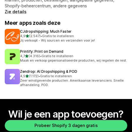
Shopify-beheercentrum, andere gegevens
Zie details
Meer apps zoals deze
CJdropshipping: Much Faster
van 5 sterren
4,9
(2.547)
•
Gratis te installeren
2547 recensies in totaal
Jij verkoopt - Wij sourcen en verzenden voor je!
Printify: Print on Demand
van 5 sterren
4,7
(4.316)
•
Gratis te installeren
4316 recensies in totaal
Maak en verkoop gepersonaliseerde producten, wij regelen de rest.
Zendrop: AI Dropshipping & POD
van 5 sterren
4,5
(1.172)
•
Gratis te installeren
1172 recensies in totaal
Zeer winstgevende producten. Amerikaanse leveranciers. Snelle
afhandeling. POD.
Wil je een app toevoegen?
Probeer Shopify 3 dagen gratis