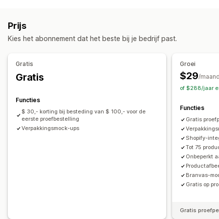
Productaanpassing
Inkooplocaties
Eigen labels
Aangepaste verpakking
Mockup-generator
China
Italië
Thailand
Verenigde Staten
Prijs
Pack-ins
Personalisering
Kies het abonnement dat het beste bij je bedrijf past.
Producten
Apparel
Cadeaus voor de feestdagen
Sieraden
Gratis
Groei
Milieuvriendelijk
$29
Gratis
/maan
of $288/jaar 
Verzendopties
Functies
White label
Bulkverzending
Wereldwijde fulfilment
Functies
$ 30,- korting bij besteding van $ 100,- voor de
Updates in real time
Bestellingen volgen
eerste proefbestelling
Gratis proef
Verpakkingsmock-ups
Verpakking
Shopify-inte
Tot 75 produ
Onbeperkt aa
Productafbe
Branvas-mod
Gratis op pr
Gratis proefp