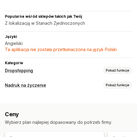
Popularne wśród sklepów takich jak Twój
Z lokalizacją w Stanach Zjednoczonych
Języki
Angielski
Ta aplikacja nie została przetłumaczona na język Polski
Kategorie
Dropshipping
Pokaż funkcje
Produkty, które możesz sprzedawać
Nadruk na życzenie
Pokaż funkcje
Ubrania i akcesoria
Sztuka i rękodzieło
Personalizacja produktów
Miejsca pozyskiwania
Własne etykiety
Niestandardowe opakowanie
Chiny
Stany Zjednoczone
Tajlandia
Włochy
Ceny
Generator makiet
Dodatki
Personalizacja
Wybierz plan najlepiej dopasowany do potrzeb firmy.
Produkty
Odzież
Prezenty świąteczne
Biżuteria
Ekologiczne