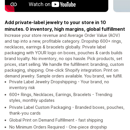
Add private-label jewelry to your store in 10
minutes. 0 inventory, high margins, global fulfillment
Increase your store revenue and Average Order Value (AOV)
and tap into a new, profitable category. Dropship 600+ rings,
necklaces, earrings & bracelets globally. Private label
packaging with YOUR logo on boxes, pouches & cards builds
brand loyalty. No inventory, no ops hassle. Pick products, set
prices, start selling. We handle the fulfillment: branding, custom
packaging, shipping. One-click Shopify integration. Print on
demand jewelry. Sample orders available. You brand, we fulfill.
Private Label Jewelry Dropshipping - Your brand, no
inventory risk
600+ Rings, Necklaces, Earrings, Bracelets - Trending
styles, monthly updates
Private Label Custom Packaging - Branded boxes, pouches,
thank-you cards
Global Print on Demand Fulfillment - fast shipping
No Minimum Orders Required - One-piece dropship