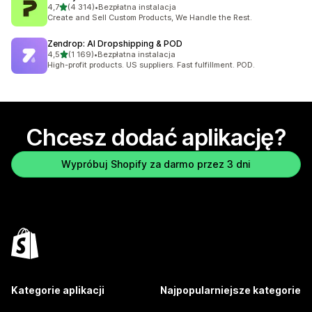
na 5 gwiazdek
4,7
(4 314)
•
Bezpłatna instalacja
Łączna liczba recenzji: 4314
Create and Sell Custom Products, We Handle the Rest.
Zendrop: AI Dropshipping & POD
na 5 gwiazdek
4,5
(1 169)
•
Bezpłatna instalacja
Łączna liczba recenzji: 1169
High-profit products. US suppliers. Fast fulfillment. POD.
Chcesz dodać aplikację?
Wypróbuj Shopify za darmo przez 3 dni
Kategorie aplikacji
Najpopularniejsze kategorie