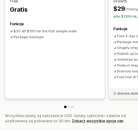
Free
Growth
$29
Gratis
Opcje wysyłki
/miesi
albo $288/rok,
Produkty sprzedawane pod marką dystrybutora
Funkcje
Przesyłka zbiorcza
Realizacja na całym świecie
Funkcje
$30 off $100 for the first sample order
Śledzenie w czasie rzeczywistym
Śledzenie zamówień
Free 3-day tr
Package mockups
Package mo
Shopify inte
Publish up t
Unlimited or
Product ima
Branvas mode
Free trial o
3-dniowa dar
Wszystkie opłaty są naliczane w USD. Opłaty cykliczne i zależne od
użytkowania są pobierane co 30 dni.
Zobacz wszystkie opcje cen