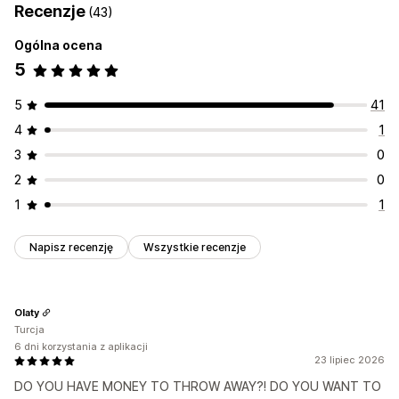
Recenzje
(43)
Ogólna ocena
5
5
41
4
1
3
0
2
0
1
1
Napisz recenzję
Wszystkie recenzje
Olaty
Turcja
6 dni korzystania z aplikacji
23 lipiec 2026
DO YOU HAVE MONEY TO THROW AWAY?! DO YOU WANT TO