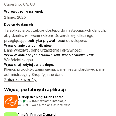
Cupertino, CA, US
Wprowadzenie na rynek
2 lipiec 2025
Dostęp do danych
Ta aplikacja potrzebuje dostępu do następujących danych,
aby działać w Twoim sklepie. Dowiedz się, dlaczego,
przeglądając
politykę prywatności
dewelopera.
Wyświetlanie danych klientów:
Dane wrażliwe, dane urządzenia i aktywności
Wyświetlanie danych pracowników i współpracowników:
Właściciel sklepu
Wyświetlaj i edytuj dane sklepu:
Klienci, produkty, zamówienia, dane niestandardowe, panel
administracyjny Shopify, inne dane
Zobacz szczegóły
Więcej podobnych aplikacji
CJdropshipping: Much Faster
na 5 gwiazdek
4,9
(2 545)
•
Bezpłatna instalacja
Łączna liczba recenzji: 2545
You Sell - We source and ship for you!
Printify: Print on Demand