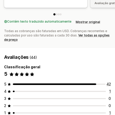
Avaliação grat
Contém texto traduzido automaticamente
Mostrar original
Todas as cobranças são faturadas em USD. Cobranças recorrentes e
calculadas por uso são faturadas a cada 30 dias.
Ver todas as opções
de preço
Avaliações
(44)
Classificação geral
5
5
42
4
1
3
0
2
0
1
1