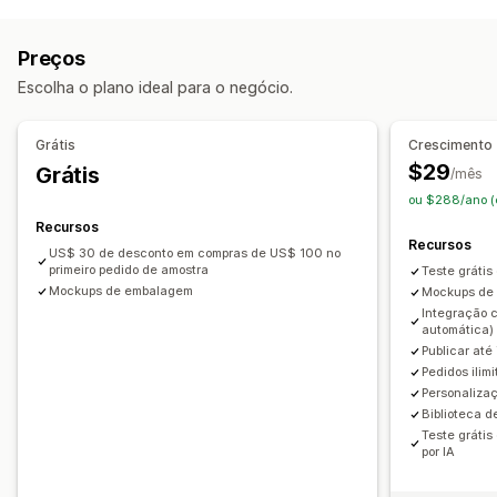
Personalização de produto
Locais para aquisição de produtos
Marcas próprias
Embalagem personalizada
China
Estados Unidos
Itália
Tailândia
Preços
Gerador de simulação
Embalagens
Personalização
Escolha o plano ideal para o negócio.
Produtos
Itens de vestuário
Presentes de Natal
Joias
Ecológico
Grátis
Crescimento
$29
Grátis
Opções de frete
/mês
ou $288/ano (
Marca branca
Frete em lote
Recursos
Processamento de pedidos global
Recursos
US$ 30 de desconto em compras de US$ 100 no
Atualizações em tempo real
Acompanhamento de pedido
primeiro pedido de amostra
Teste grátis
Mockups de embalagem
Mockups de
Integração 
automática)
Publicar até
Pedidos ilim
Personaliza
Biblioteca d
Teste grátis
por IA