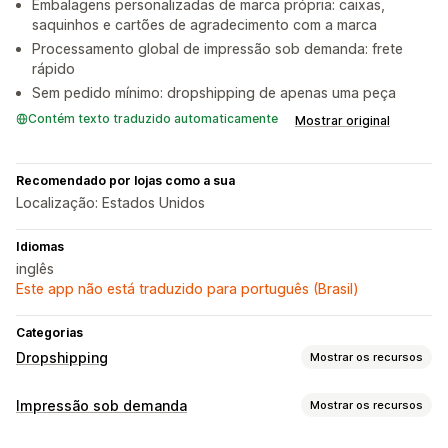
Embalagens personalizadas de marca própria: caixas,
saquinhos e cartões de agradecimento com a marca
Processamento global de impressão sob demanda: frete
rápido
Sem pedido mínimo: dropshipping de apenas uma peça
Contém texto traduzido automaticamente
Mostrar original
Recomendado por lojas como a sua
Localização: Estados Unidos
Idiomas
inglês
Este app não está traduzido para português (Brasil)
Categorias
Dropshipping
Mostrar os recursos
Produtos que você pode vender
Impressão sob demanda
Mostrar os recursos
Vestuário e acessórios
Arte e artesanato