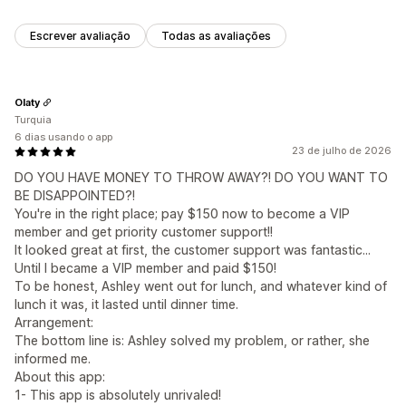
Escrever avaliação
Todas as avaliações
Olaty
Turquia
6 dias usando o app
23 de julho de 2026
DO YOU HAVE MONEY TO THROW AWAY?! DO YOU WANT TO
BE DISAPPOINTED?!
You're in the right place; pay $150 now to become a VIP
member and get priority customer support!!
It looked great at first, the customer support was fantastic...
Until I became a VIP member and paid $150!
To be honest, Ashley went out for lunch, and whatever kind of
lunch it was, it lasted until dinner time.
Arrangement:
The bottom line is: Ashley solved my problem, or rather, she
informed me.
About this app:
1- This app is absolutely unrivaled!