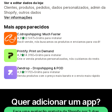
Ver e editar dados da loja:
Clientes, produtos, pedidos, dados personalizados, admin da
Shopify, outros dados
Ver informações
Mais apps parecidos
CJdropshipping: Much Faster
de 5 estrelas
4,9
(2.547)
•
Grátis para instalar
2547 avaliações ao todo
Você vende, nós buscamos os produtos e enviamos para você!
Printify: Print on Demand
de 5 estrelas
4,7
(4.316)
•
Grátis para instalar
4316 avaliações ao todo
Crie e venda produtos personalizados, nós cuidamos do resto.
Zendrop ‑ Dropshipping & POD
de 5 estrelas
4,5
(1.172)
•
Grátis para instalar
1172 avaliações ao todo
Venda produtos com o preço mais barato e o envio mais rápido
Quer adicionar um app?
Faça uma avaliação gratuita da Shopify por 3 dias