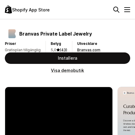
Shopify App Store
Branvas Private Label Jewelry
Priser
Betyg
Utvecklare
Gratisplan tillgänglig
5,0
(43)
Branvas.com
Installera
Visa demobutik