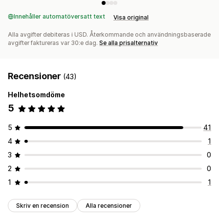
Innehåller automatöversatt text
Visa original
Alla avgifter debiteras i USD. Återkommande och användningsbaserade
avgifter faktureras var 30:e dag.
Se alla prisalternativ
Recensioner
(43)
Helhetsomdöme
5
5
41
4
1
3
0
2
0
1
1
Skriv en recension
Alla recensioner