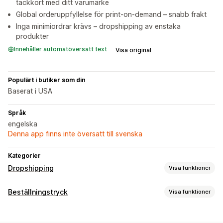
tackkort med ditt varumärke
Global orderuppfyllelse för print-on-demand – snabb frakt
Inga minimiordrar krävs – dropshipping av enstaka
produkter
Innehåller automatöversatt text
Visa original
Populärt i butiker som din
Baserat i USA
Språk
engelska
Denna app finns inte översatt till svenska
Kategorier
Dropshipping
Visa funktioner
Vilka produkter du kan köpa in
Beställningstryck
Visa funktioner
Kläder och accessoarer
Konst och hantverk
Produktanpassning
Inköpsställen