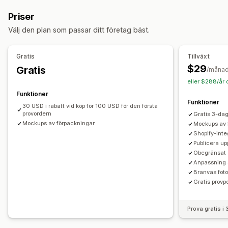
Privata etiketter
Anpassad paketering
Italien
Kina
Thailand
USA
Priser
Generator för modellering
Förpackningar
Välj den plan som passar ditt företag bäst.
Personlig anpassning
Produkter
Gratis
Tillväxt
Apparel
Julklappar
Smycken
Miljövänligt
$29
Gratis
/måna
eller $288/år 
Leveransalternativ
Funktioner
Vit etikett
Bulkleverans
Global leverans
Funktioner
30 USD i rabatt vid köp för 100 USD för den första
Uppdateringar i realtid
Orderspårning
provordern
Gratis 3-dag
Mockups av förpackningar
Mockups av 
Shopify-inte
Publicera upp
Obegränsat 
Anpassning 
Branvas foto
Gratis prov
Prova gratis i