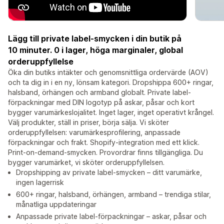
Lägg till private label-smycken i din butik på
10 minuter. 0 i lager, höga marginaler, global
orderuppfyllelse
Öka din butiks intäkter och genomsnittliga ordervärde (AOV)
och ta dig in i en ny, lönsam kategori. Dropshippa 600+ ringar,
halsband, örhängen och armband globalt. Private label-
förpackningar med DIN logotyp på askar, påsar och kort
bygger varumärkeslojalitet. Inget lager, inget operativt krångel.
Välj produkter, ställ in priser, börja sälja. Vi sköter
orderuppfyllelsen: varumärkesprofilering, anpassade
förpackningar och frakt. Shopify-integration med ett klick.
Print-on-demand-smycken. Provordrar finns tillgängliga. Du
bygger varumärket, vi sköter orderuppfyllelsen.
Dropshipping av private label-smycken – ditt varumärke,
ingen lagerrisk
600+ ringar, halsband, örhängen, armband – trendiga stilar,
månatliga uppdateringar
Anpassade private label-förpackningar – askar, påsar och