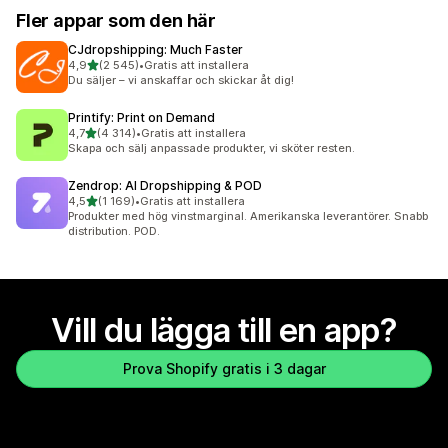
Fler appar som den här
CJdropshipping: Much Faster
av 5 stjärnor
4,9
(2 545)
•
Gratis att installera
2545 recensioner totalt
Du säljer – vi anskaffar och skickar åt dig!
Printify: Print on Demand
av 5 stjärnor
4,7
(4 314)
•
Gratis att installera
4314 recensioner totalt
Skapa och sälj anpassade produkter, vi sköter resten.
Zendrop: AI Dropshipping & POD
av 5 stjärnor
4,5
(1 169)
•
Gratis att installera
1169 recensioner totalt
Produkter med hög vinstmarginal. Amerikanska leverantörer. Snabb
distribution. POD.
Vill du lägga till en app?
Prova Shopify gratis i 3 dagar