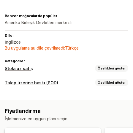
Benzer mağazalarda popüler
Amerika Birleşik Devletleri merkezli
Diller
İngilizce
Bu uygulama şu dile çevrilmedi:Türkçe
Kategoriler
Stoksuz satış
Özellikleri göster
Satabileceğiniz ürünler
Talep üzerine baskı (POD)
Özellikleri göster
Giyim ve aksesuar
Sanat ve el işi
Ürün özelleştirme
Tedarik konumları
Şahsi etiketler
Özel ambalaj
Model oluşturucu
Amerika Birleşik Devletleri
Tayland
Çin
İtalya
Fiyatlandırma
Ambalaj ekstraları
Kişiselleştirme
İşletmenize en uygun planı seçin.
Ürünler
Giyim
Yılbaşı hediyeleri
Takı
Çevre dostu