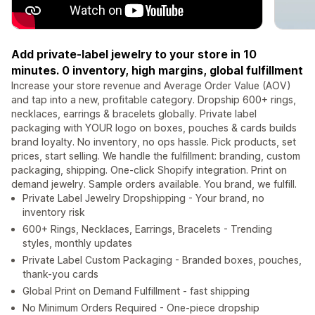
Add private-label jewelry to your store in 10
minutes. 0 inventory, high margins, global fulfillment
Increase your store revenue and Average Order Value (AOV)
and tap into a new, profitable category. Dropship 600+ rings,
necklaces, earrings & bracelets globally. Private label
packaging with YOUR logo on boxes, pouches & cards builds
brand loyalty. No inventory, no ops hassle. Pick products, set
prices, start selling. We handle the fulfillment: branding, custom
packaging, shipping. One-click Shopify integration. Print on
demand jewelry. Sample orders available. You brand, we fulfill.
Private Label Jewelry Dropshipping - Your brand, no
inventory risk
600+ Rings, Necklaces, Earrings, Bracelets - Trending
styles, monthly updates
Private Label Custom Packaging - Branded boxes, pouches,
thank-you cards
Global Print on Demand Fulfillment - fast shipping
No Minimum Orders Required - One-piece dropship