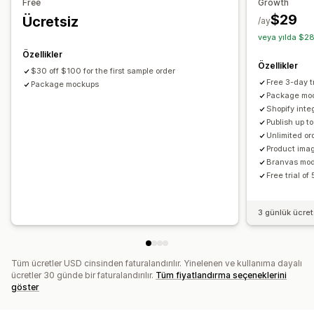
Free
Growth
$29
Ücretsiz
Kargo seçenekleri
/ay
veya yılda $28
White label
Toplu kargo
Global gönderim
Özellikler
Gerçek zamanlı güncellemeler
Sipariş takibi
Özellikler
$30 off $100 for the first sample order
Free 3-day tr
Package mockups
Package mo
Shopify inte
Publish up t
Unlimited or
Product ima
Branvas mode
Free trial o
3 günlük ücre
Tüm ücretler USD cinsinden faturalandırılır. Yinelenen ve kullanıma dayalı
ücretler 30 günde bir faturalandırılır.
Tüm fiyatlandırma seçeneklerini
göster