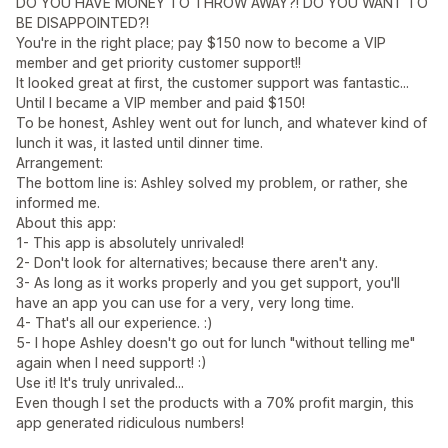
DO YOU HAVE MONEY TO THROW AWAY?! DO YOU WANT TO
BE DISAPPOINTED?!
You're in the right place; pay $150 now to become a VIP
member and get priority customer support!!
It looked great at first, the customer support was fantastic...
Until I became a VIP member and paid $150!
To be honest, Ashley went out for lunch, and whatever kind of
lunch it was, it lasted until dinner time.
Arrangement:
The bottom line is: Ashley solved my problem, or rather, she
informed me.
About this app:
1- This app is absolutely unrivaled!
2- Don't look for alternatives; because there aren't any.
3- As long as it works properly and you get support, you'll
have an app you can use for a very, very long time.
4- That's all our experience. :)
5- I hope Ashley doesn't go out for lunch "without telling me"
again when I need support! :)
Use it! It's truly unrivaled...
Even though I set the products with a 70% profit margin, this
app generated ridiculous numbers!