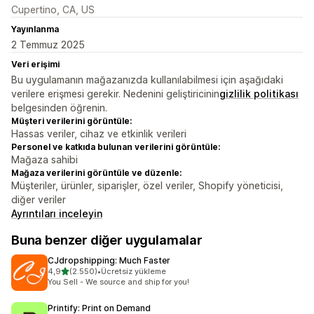
Cupertino, CA, US
Yayınlanma
2 Temmuz 2025
Veri erişimi
Bu uygulamanın mağazanızda kullanılabilmesi için aşağıdaki
verilere erişmesi gerekir. Nedenini geliştiricinin
gizlilik politikası
belgesinden öğrenin.
Müşteri verilerini görüntüle:
Hassas veriler, cihaz ve etkinlik verileri
Personel ve katkıda bulunan verilerini görüntüle:
Mağaza sahibi
Mağaza verilerini görüntüle ve düzenle:
Müşteriler, ürünler, siparişler, özel veriler, Shopify yöneticisi,
diğer veriler
Ayrıntıları inceleyin
Buna benzer diğer uygulamalar
CJdropshipping: Much Faster
5 yıldız üzerinden
4,9
(2.550)
•
Ücretsiz yükleme
toplam 2550 değerlendirme
You Sell - We source and ship for you!
Printify: Print on Demand