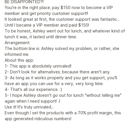
BE DISAPPOINTED?!
You're in the right place; pay $150 now to become a VIP
member and get priority customer support!!
It looked great at first, the customer support was fantastic...
Until I became a VIP member and paid $150!
To be honest, Ashley went out for lunch, and whatever kind of
lunch it was, it lasted until dinner time.
Arrangement:
The bottom line is: Ashley solved my problem, or rather, she
informed me.
About this app:
1- This app is absolutely unrivaled!
2- Don't look for alternatives; because there aren't any.
3- As long as it works properly and you get support, you'll
have an app you can use for a very, very long time.
4- That's all our experience. :)
5- I hope Ashley doesn't go out for lunch "without telling me"
again when I need support! :)
Use it! It's truly unrivaled...
Even though I set the products with a 70% profit margin, this
app generated ridiculous numbers!