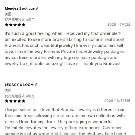
Mendez Boutique
美國
使用應用程式 4個月
2026年7月2日
It's such a great feeling when I received my first order alert! I
am excited to see more orders starting to come in real soon!
Branvas has such beautiful jewelry I know my customers will
love. I love the way Branvas Private Label Jewelry packages
my customers orders with my logo on each package and
jewelry box, it looks amazing! I love it! Thank you Branvas!
LEGACY & LOOM
美國
使用應用程式 4個月
2026年6月28日
Unique selection. I love that Branvas jewelry is different from
the mainstream allowing me to curate my own collection with
pieces I love for my store. The packaging is wonderful.
Definitely elevates the jewelry gifting experience. Customer
service is just as wonderful. I can use the chat any time I need