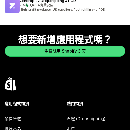
Zendrop: AI Dropshipping & POD
滿分 5 顆星
4.5
(1,168)
•
免費安裝
共有 1168 則評價
High-profit products. US suppliers. Fast fulfillment. POD.
想要新增應用程式嗎？
免費試用 Shopify 3 天
應用程式類別
熱門類別
銷售管道
直運 (Dropshipping)
尋找商品
市集