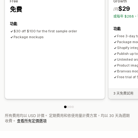
運送選項
Free
Growth
$29
免費
白標
大量運送
全球出貨作業
即時更新
追蹤訂單
/月
或每年 $288，
功能
功能
$30 off $100 for the first sample order
Free 3-day tr
Package mockups
Package mo
Shopify inte
Publish up t
Unlimited or
Product ima
Branvas mode
Free trial o
3 天免費試用
所有費用均以 USD 計價。 定期費用和依使用量計費方案，均以 30 天為週期
收費。
查看所有定價選項