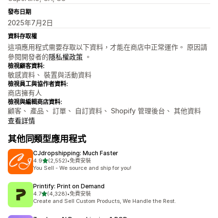
發布日期
2025年7月2日
資料存取權
這項應用程式需要存取以下資料，才能在商店中正常運作。 原因請
參閱開發者的
隱私權政策
。
檢視顧客資料:
敏感資料、 裝置與活動資料
檢視員工與協作者資料:
商店擁有人
檢視與編輯商店資料:
顧客、 產品、 訂單、 自訂資料、 Shopify 管理後台、 其他資料
查看詳情
其他同類型應用程式
CJdropshipping: Much Faster
滿分 5 顆星
4.9
(2,552)
•
免費安裝
共有 2552 則評價
You Sell - We source and ship for you!
Printify: Print on Demand
滿分 5 顆星
4.7
(4,328)
•
免費安裝
共有 4328 則評價
Create and Sell Custom Products, We Handle the Rest.