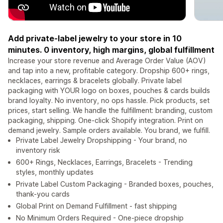
Add private-label jewelry to your store in 10
minutes. 0 inventory, high margins, global fulfillment
Increase your store revenue and Average Order Value (AOV)
and tap into a new, profitable category. Dropship 600+ rings,
necklaces, earrings & bracelets globally. Private label
packaging with YOUR logo on boxes, pouches & cards builds
brand loyalty. No inventory, no ops hassle. Pick products, set
prices, start selling. We handle the fulfillment: branding, custom
packaging, shipping. One-click Shopify integration. Print on
demand jewelry. Sample orders available. You brand, we fulfill.
Private Label Jewelry Dropshipping - Your brand, no
inventory risk
600+ Rings, Necklaces, Earrings, Bracelets - Trending
styles, monthly updates
Private Label Custom Packaging - Branded boxes, pouches,
thank-you cards
Global Print on Demand Fulfillment - fast shipping
No Minimum Orders Required - One-piece dropship