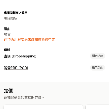
廣獲同類商店愛用
美國商家
語言
英文
這項應用程式尚未翻譯成繁體中文
類別
直運 (Dropshipping)
顯示功能
可銷售商品
隨需即印 (POD)
顯示功能
服飾與配件
藝術與手工藝品
商品客製化
採購地點
私人標籤
客製化包材
模型產生器
裝箱贈品
個人化
中國
泰國
美國
義大利
定價
商品
選擇最適合您業務的方案。
服飾
節慶禮品
珠寶
環保