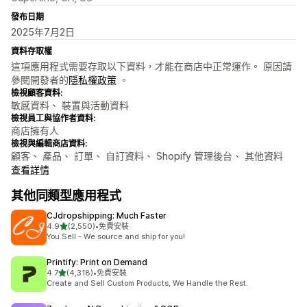
發布日期
2025年7月2日
資料存取權
這項應用程式需要存取以下資料，才能在商店中正常運作。 原因請
參閱開發者的
隱私權政策
。
檢視顧客資料:
敏感資料、 裝置與活動資料
檢視員工與協作者資料:
商店擁有人
檢視與編輯商店資料:
顧客、 產品、 訂單、 自訂資料、 Shopify 管理後台、 其他資料
查看詳情
其他同類型應用程式
CJdropshipping: Much Faster
滿分 5 顆星
4.9
(2,550)
•
免費安裝
共有 2550 則評價
You Sell - We source and ship for you!
Printify: Print on Demand
滿分 5 顆星
4.7
(4,318)
•
免費安裝
共有 4318 則評價
Create and Sell Custom Products, We Handle the Rest.