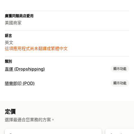
廣獲同類商店愛用
美國商家
語言
英文
這項應用程式尚未翻譯成繁體中文
類別
直運 (Dropshipping)
顯示功能
可銷售商品
隨需即印 (POD)
顯示功能
服飾與配件
藝術與手工藝品
商品客製化
採購地點
私人標籤
客製化包材
模型產生器
裝箱贈品
個人化
中國
泰國
美國
義大利
定價
商品
選擇最適合您業務的方案。
服飾
節慶禮品
珠寶
環保