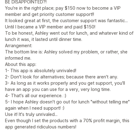
BE DISAPPOINTED?!
You're in the right place; pay $150 now to become a VIP
member and get priority customer support!!
It looked great at first, the customer support was fantastic...
Until I became a VIP member and paid $150!
To be honest, Ashley went out for lunch, and whatever kind of
lunch it was, it lasted until dinner time.
Arrangement:
The bottom line is: Ashley solved my problem, or rather, she
informed me.
About this app:
1- This app is absolutely unrivaled!
2- Don't look for alternatives; because there aren't any.
3- As long as it works properly and you get support, you'll
have an app you can use for a very, very long time.
4- That's all our experience. :)
5- I hope Ashley doesn't go out for lunch "without telling me"
again when I need support! :)
Use it! It's truly unrivaled...
Even though I set the products with a 70% profit margin, this
app generated ridiculous numbers!