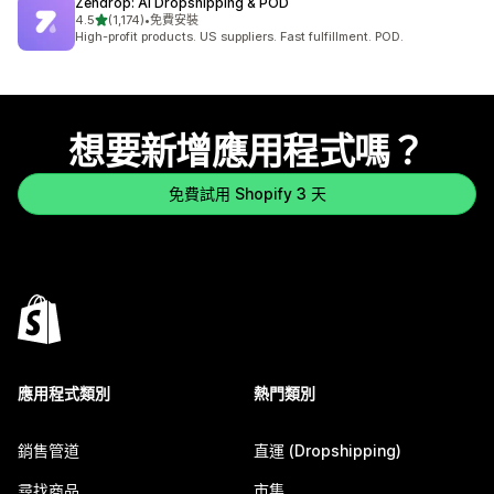
Zendrop: AI Dropshipping & POD
滿分 5 顆星
4.5
(1,174)
•
免費安裝
共有 1174 則評價
High-profit products. US suppliers. Fast fulfillment. POD.
想要新增應用程式嗎？
免費試用 Shopify 3 天
應用程式類別
熱門類別
銷售管道
直運 (Dropshipping)
尋找商品
市集