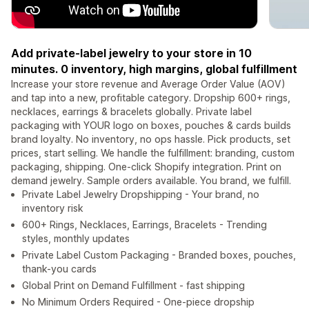
Add private-label jewelry to your store in 10
minutes. 0 inventory, high margins, global fulfillment
Increase your store revenue and Average Order Value (AOV)
and tap into a new, profitable category. Dropship 600+ rings,
necklaces, earrings & bracelets globally. Private label
packaging with YOUR logo on boxes, pouches & cards builds
brand loyalty. No inventory, no ops hassle. Pick products, set
prices, start selling. We handle the fulfillment: branding, custom
packaging, shipping. One-click Shopify integration. Print on
demand jewelry. Sample orders available. You brand, we fulfill.
Private Label Jewelry Dropshipping - Your brand, no
inventory risk
600+ Rings, Necklaces, Earrings, Bracelets - Trending
styles, monthly updates
Private Label Custom Packaging - Branded boxes, pouches,
thank-you cards
Global Print on Demand Fulfillment - fast shipping
No Minimum Orders Required - One-piece dropship