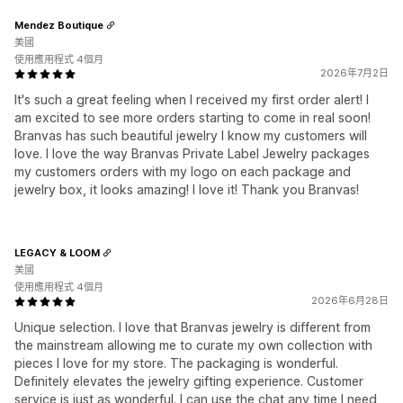
Mendez Boutique
美國
使用應用程式 4個月
2026年7月2日
It's such a great feeling when I received my first order alert! I
am excited to see more orders starting to come in real soon!
Branvas has such beautiful jewelry I know my customers will
love. I love the way Branvas Private Label Jewelry packages
my customers orders with my logo on each package and
jewelry box, it looks amazing! I love it! Thank you Branvas!
LEGACY & LOOM
美國
使用應用程式 4個月
2026年6月28日
Unique selection. I love that Branvas jewelry is different from
the mainstream allowing me to curate my own collection with
pieces I love for my store. The packaging is wonderful.
Definitely elevates the jewelry gifting experience. Customer
service is just as wonderful. I can use the chat any time I need