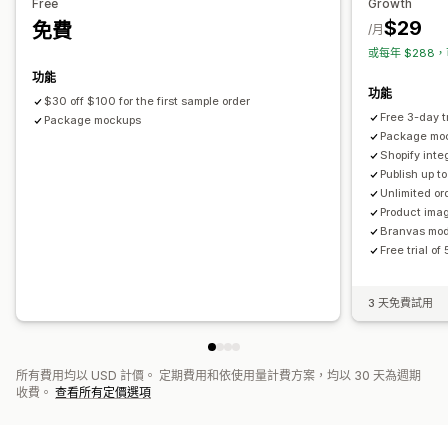
運送選項
Free
Growth
$29
免費
白標
大量運送
全球出貨作業
即時更新
追蹤訂單
/月
或每年 $288，
功能
功能
$30 off $100 for the first sample order
Free 3-day tr
Package mockups
Package mo
Shopify inte
Publish up t
Unlimited or
Product ima
Branvas mode
Free trial o
3 天免費試用
所有費用均以 USD 計價。 定期費用和依使用量計費方案，均以 30 天為週期
收費。
查看所有定價選項