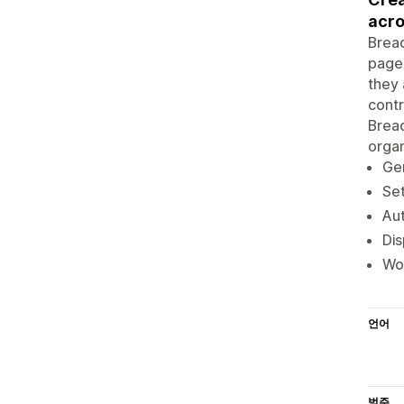
acro
Bread
pages
they 
contr
Bread
organ
Gen
Set
Aut
Dis
Wo
언어
범주