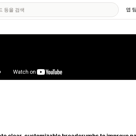
앱 
 이미지 갤러리
te clear, customizable breadcrumbs to improve na