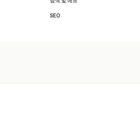
탐색 및 메뉴
메뉴 스타일
SEO
트리
SEO 도구
검색
이동 경로
JSON-LD
스키마
이동 경로
실적 모니터링
맞춤 설정
SEO 점수
끌어서 놓기 편집기
모바일 반응형
SE