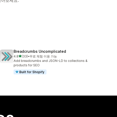
알아보세요.
Breadcrumbs Uncomplicated
별 5개 중
4.8
(33)
•
무료 체험 이용 가능
총 리뷰 33개
Add breadcrumbs and JSON-LD to collections &
products for SEO
Built for Shopify