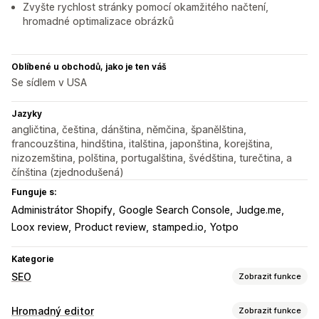
Zvyšte rychlost stránky pomocí okamžitého načtení,
hromadné optimalizace obrázků
Oblíbené u obchodů, jako je ten váš
Se sídlem v USA
Jazyky
angličtina, čeština, dánština, němčina, španělština,
francouzština, hindština, italština, japonština, korejština,
nizozemština, polština, portugalština, švédština, turečtina, a
čínština (zjednodušená)
Funguje s:
Administrátor Shopify
Google Search Console
Judge.me
Loox review
Product review
stamped.io
Yotpo
Kategorie
SEO
Zobrazit funkce
Nástroje SEO
Hromadný editor
Zobrazit funkce