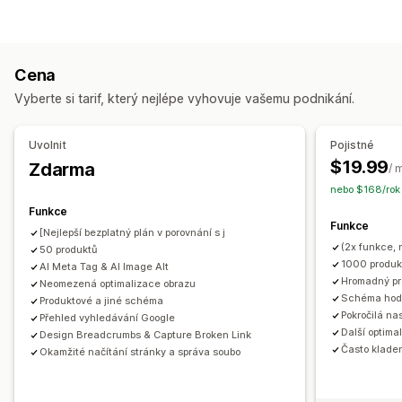
Komprese obrázků
Změna velikosti obrázků
Upravitelné zdroje
Alternativní text
Převod typů souborů
Duplicitní obsah
Produkty
Obrázky
Popisy
Kolekce
Nefunkční odkazy
Zpětné odkazy
Přesměrování
Cena
Stránky 404
Navigační drobečky
Mapy webu
Akce
Vyberte si tarif, který nejlépe vyhovuje vašemu podnikání.
Indexování stránky
Meta tagy
Strukturovaná data
Optimalizace obrázků
Aktualizace SEO
AI asistence
JSON-LD
Schémata
Robots.txt
Synchronizace dat
Hromadné úpravy
Uvolnit
Pojistné
Generování pomocí umělé inteligence
Místní SEO
$19.99
Zdarma
/ 
Optimalizace adres URL
Optimalizace obrázků
nebo $168/rok
Optimalizace rychlosti
Optimalizace obsahu
Funkce
Optimalizace metadat
Automatizace
Funkce
[Nejlepší bezplatný plán v porovnání s j
(2x funkce, n
50 produktů
Sledování výkonu
1000 produk
AI Meta Tag & AI Image Alt
Skóre SEO
Audity
Vykazování
Užitečné informace a tipy
Hromadný pr
Neomezená optimalizace obrazu
Schéma hod
Analýza klíčových slov
Analýza rychlosti
Analýza odkazů
Produktové a jiné schéma
Pokročilá n
Přehled vyhledávání Google
Analýza obsahu
Návštěvnost webu
Testování
Další optima
Design Breadcrumbs & Capture Broken Link
Často klade
Okamžité načítání stránky a správa soubo