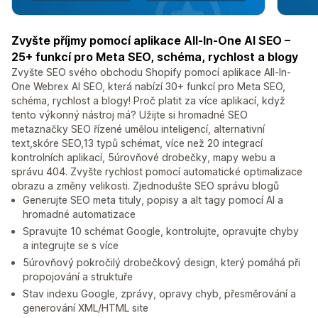
Zvyšte příjmy pomocí aplikace All-In-One AI SEO –
25+ funkcí pro Meta SEO, schéma, rychlost a blogy
Zvyšte SEO svého obchodu Shopify pomocí aplikace All-In-
One Webrex AI SEO, která nabízí 30+ funkcí pro Meta SEO,
schéma, rychlost a blogy! Proč platit za více aplikací, když
tento výkonný nástroj má? Užijte si hromadné SEO
metaznačky SEO řízené umělou inteligencí, alternativní
text,skóre SEO,13 typů schémat, více než 20 integrací
kontrolních aplikací, 5úrovňové drobečky, mapy webu a
správu 404. Zvyšte rychlost pomocí automatické optimalizace
obrazu a změny velikosti. Zjednodušte SEO správu blogů
Generujte SEO meta tituly, popisy a alt tagy pomocí AI a
hromadné automatizace
Spravujte 10 schémat Google, kontrolujte, opravujte chyby
a integrujte se s více
5úrovňový pokročilý drobečkový design, který pomáhá při
propojování a struktuře
Stav indexu Google, zprávy, opravy chyb, přesměrování a
generování XML/HTML site