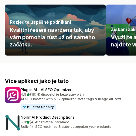
Rozjeďte úspěšné podnikání
Kvalitní řešení navržená tak, aby
Získání zák
vám pomohla růst už od samého
Využijte 
začátku.
najdete v
Více aplikací jako je tato
Plug in AI ‑ AI SEO Optimizer
z 5 hvězd
4,9
(19)
•
K dispozici je bezplatný plán
Celkový počet recenzí: 19
AI SEO booster with bulk optimizer, meta tags & image alt-text
Built for Shopify
Norlif AI Product Descriptions
z 5 hvězd
5,0
(4)
•
Bezplatná instalace
Celkový počet recenzí: 4
Bulk-fix, SEO-optimize & auto-categorize your products