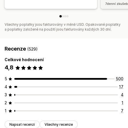
7denní zkušeb
Všechny poplatky jsou fakturovány v měně USD. Opakované poplatky
a poplatky založené na použití jsou fakturovány každých 30 dní.
Recenze
(529)
Celkové hodnocení
4,8
5
500
4
17
3
4
2
1
1
7
Napsat recenzi
Všechny recenze