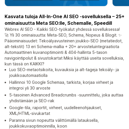
Kasvata tuloja All-In-One AI SEO -sovelluksella – 25+
ominaisuutta Meta SEO:lle, Schemalle, Speedill
Webrex AI SEO - Kaikki SEO-työkalut yhdessä sovelluksessa!
🚀 Yli 30 ominaisuutta: Meta-SEO, Schema, Nopeus & Blogit. ✨
Pääominaisuudet: Tekoälyavusteinen joukko-SEO (metatiedot,
alt-tekstit) 13 eri Schema-mallia + 20+ arvosteluintegraatiota
Automaattinen kuvanoptimointi & 404-hallinta 5-tason
navigointipolut & sivustokartat Miksi käyttää useita sovelluksia,
kun tässä on KAIKKI?
Luo SEO-metaotsikoita, kuvauksia ja alt-tageja tekoäly- ja
joukkoautomaatiolla
Hallinnoi 10 Google Schemaa, tarkista, korjaa virheet ja
integroi yli 30 arvoste
5-tasoinen Advanced Breadcrumbs -suunnittelu, joka auttaa
yhdistämään ja SEO-rak
Google-tila, raportit, virheet, uudelleenohjaukset,
XML/HTML-sivukartat
Paranna sivun nopeutta välittömällä latauksella,
joukkokuvaoptimoinnilla, koon