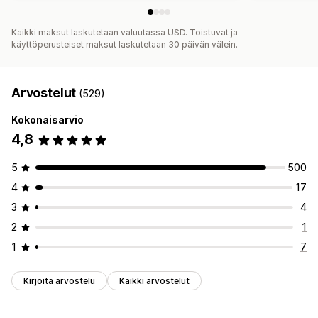
Kaikki maksut laskutetaan valuutassa USD. Toistuvat ja
käyttöperusteiset maksut laskutetaan 30 päivän välein.
Arvostelut
(529)
Kokonaisarvio
4,8
5
500
4
17
3
4
2
1
1
7
Kirjoita arvostelu
Kaikki arvostelut