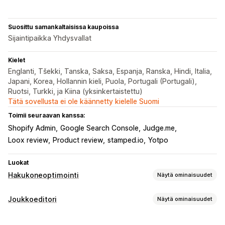
Suosittu samankaltaisissa kaupoissa
Sijaintipaikka Yhdysvallat
Kielet
Englanti, Tšekki, Tanska, Saksa, Espanja, Ranska, Hindi, Italia,
Japani, Korea, Hollannin kieli, Puola, Portugali (Portugali),
Ruotsi, Turkki, ja Kiina (yksinkertaistettu)
Tätä sovellusta ei ole käännetty kielelle Suomi
Toimii seuraavan kanssa:
Shopify Admin
Google Search Console
Judge.me
Loox review
Product review
stamped.io
Yotpo
Luokat
Hakukoneoptimointi
Näytä ominaisuudet
Hakuoptimointityökalut
Joukkoeditori
Näytä ominaisuudet
Kuvan pakkaus
Kuvakoon muuttaminen
ALT-teksti
Muokattavat resurssit
Tiedostotyyppien muuntaminen
Kaksoissisältö