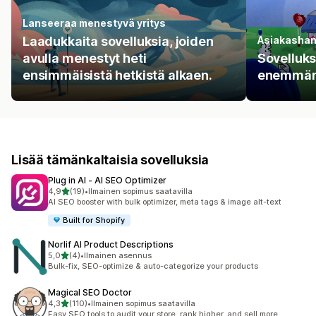
Lanseeraa menestyvä yritys
Laadukkaita sovelluksia, joiden
Asiakashan
avulla menestyt heti
Sovelluks
ensimmäisistä hetkistä alkaen.
enemmän 
Lisää tämänkaltaisia sovelluksia
Plug in AI ‑ AI SEO Optimizer
/ 5 tähteä
4,9
(19)
•
Ilmainen sopimus saatavilla
19 arvostelua yhteensä
AI SEO booster with bulk optimizer, meta tags & image alt-text
Built for Shopify
Norlif AI Product Descriptions
/ 5 tähteä
5,0
(4)
•
Ilmainen asennus
4 arvostelua yhteensä
Bulk-fix, SEO-optimize & auto-categorize your products
Magical SEO Doctor
/ 5 tähteä
4,3
(110)
•
Ilmainen sopimus saatavilla
110 arvostelua yhteensä
Easy SEO tools to audit your store, rank higher, and sell more