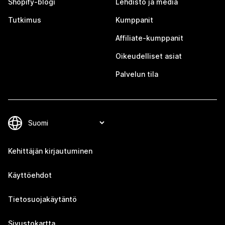
Shopify-blogi
Lehdistö ja media
Tutkimus
Kumppanit
Affiliate-kumppanit
Oikeudelliset asiat
Palvelun tila
Kehittäjän kirjautuminen
Käyttöehdot
Tietosuojakäytäntö
Sivustokartta