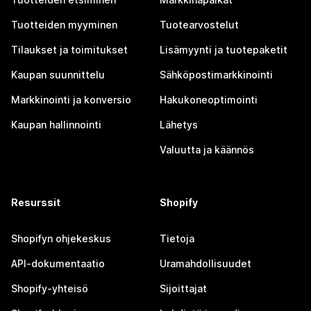
Tuotteiden myyminen
Tuotearvostelut
Tilaukset ja toimitukset
Lisämyynti ja tuotepaketit
Kaupan suunnittelu
Sähköpostimarkkinointi
Markkinointi ja konversio
Hakukoneoptimointi
Kaupan hallinnointi
Lähetys
Valuutta ja käännös
Resurssit
Shopify
Shopifyn ohjekeskus
Tietoja
API-dokumentaatio
Uramahdollisuudet
Shopify-yhteisö
Sijoittajat