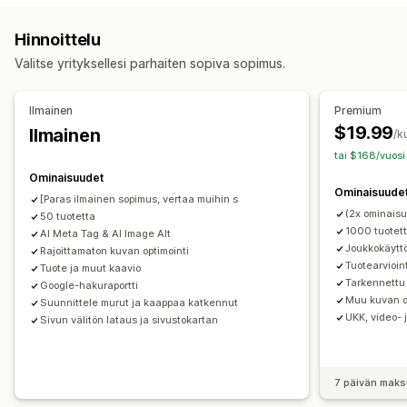
Tuotteet
Kuvat
Kuvaukset
Kokoelmat
Rikkinäiset linkit
Takalinkit
Uudelleenohjaukset
Hinnoittelu
404-sivut
Navigointipolut
Sivukartat
Sivujen indeksointi
Toiminnot
Valitse yrityksellesi parhaiten sopiva sopimus.
Meta-tunnisteet
Rich-koodinpätkät
JSON-LD
Skeemat
Kuvan optimointi
SEO-päivitykset
Tekoälyavustaja
Robots.txt
Tekoälygenerointi
Tietojen synkronointi
Joukkomuokkaus
Ilmainen
Premium
Paikallinen hakukoneoptimointi
URL-optimointi
$19.99
Ilmainen
/k
Kuvan optimointi
Nopeuden optimointi
tai $168/vuosi
Sisällön optimointi
Metadatan optimointi
Automaatiot
Ominaisuudet
Ominaisuude
Tehokkuuden valvonta
[Paras ilmainen sopimus, vertaa muihin s
(2x ominaisu
50 tuotetta
SEO-pisteet
Tarkastukset
Raportointi
Tiedot ja vinkit
1000 tuotet
AI Meta Tag & AI Image Alt
Avainsana-analyysi
Nopeusanalyysi
Linkkianalyysi
Joukkokäyttö
Rajoittamaton kuvan optimointi
Tuotearvioin
Sisältöanalyysi
Sivustoliikenne
Testaaminen
Tuote ja muut kaavio
Tarkennettu
Google-hakuraportti
Muu kuvan o
Suunnittele murut ja kaappaa katkennut
UKK, video- 
Sivun välitön lataus ja sivustokartan
7 päivän maks