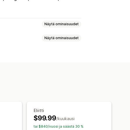
Näytä ominaisuudet
Näytä ominaisuudet
en
ALT-teksti
oissisältö
Rikkinäiset linkit
at
ivut
Navigointipolut
Sivukartat
Rich-koodinpätkät
JSON-LD
nti
Paikallinen hakukoneoptimointi
koälyavustaja
euden optimointi
us
nti
Automaatiot
Eliitti
ti
Tiedot ja vinkit
$99.99
Linkkianalyysi
Sisältöanalyysi
/kuukausi
tai $840/vuosi ja säästä 30 %