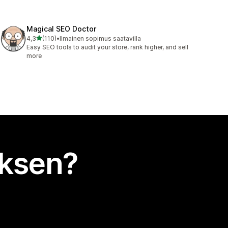
Magical SEO Doctor
/ 5 tähteä
4,3
(110)
•
Ilmainen sopimus saatavilla
110 arvostelua yhteensä
Easy SEO tools to audit your store, rank higher, and sell
more
uksen?