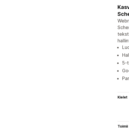
Kasv
Sche
Webre
Schem
tekst
halli
Luo
Hal
5-t
Goo
Par
Kielet
Toimii