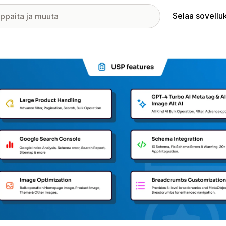
Selaa sovellu
elykuvagalleria