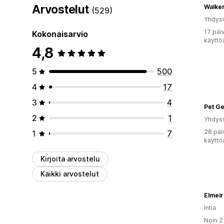
Arvostelut
Walke
(529)
Yhdysv
17 päi
Kokonaisarvio
käyttö
4,8
5
500
4
17
3
4
Pet Ge
2
1
Yhdysv
28 päi
1
7
käyttö
Kirjoita arvostelu
Kaikki arvostelut
Elmeir
Intia
Noin 2