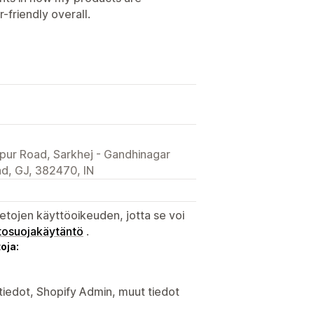
-friendly overall.
pur Road, Sarkhej - Gandhinagar
d, GJ, 382470, IN
etojen käyttöoikeuden, jotta se voi
tosuojakäytäntö
.
oja:
iedot, Shopify Admin, muut tiedot