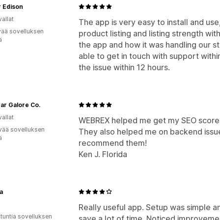
r Edison
allat
The app is very easy to install and us
vää sovelluksen
product listing and listing strength wi
ä
the app and how it was handling our s
able to get in touch with support with
the issue within 12 hours.
ar Galore Co.
allat
WEBREX helped me get my SEO scores r
vää sovelluksen
They also helped me on backend issues
ä
recommend them!
Ken J. Florida
a
Really useful app. Setup was simple an
 tuntia sovelluksen
save a lot of time. Noticed improveme