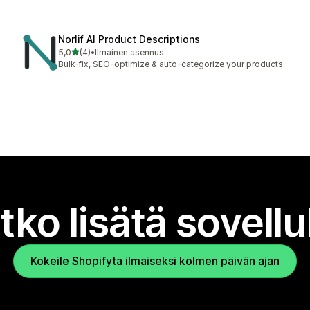
Norlif AI Product Descriptions
/ 5 tähteä
5,0
(4)
•
Ilmainen asennus
4 arvostelua yhteensä
Bulk-fix, SEO-optimize & auto-categorize your products
tko lisätä sovell
Kokeile Shopifyta ilmaiseksi kolmen päivän ajan