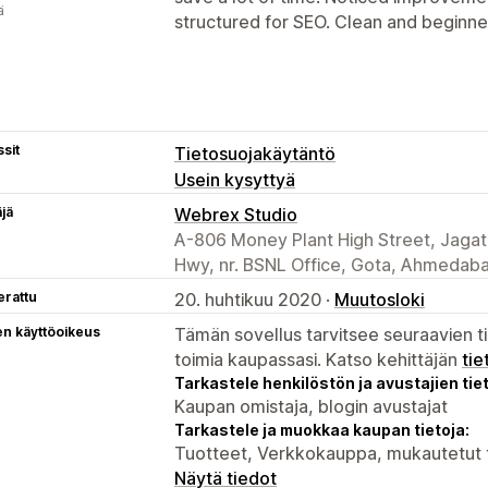
ä
structured for SEO. Clean and beginner
sit
Tietosuojakäytäntö
Usein kysyttyä
äjä
Webrex Studio
A-806 Money Plant High Street, Jagat
Hwy, nr. BSNL Office, Gota, Ahmedaba
erattu
20. huhtikuu 2020 ·
Muutosloki
en käyttöoikeus
Tämän sovellus tarvitsee seuraavien ti
toimia kaupassasi. Katso kehittäjän
tie
Tarkastele henkilöstön ja avustajien tiet
Kaupan omistaja, blogin avustajat
Tarkastele ja muokkaa kaupan tietoja:
Tuotteet, Verkkokauppa, mukautetut t
Näytä tiedot