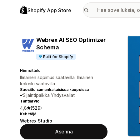
Shopify App Store
Esitt
Webrex AI SEO Optimizer
Schema
Built for Shopify
Hinnoittelu
Ilmainen sopimus saatavilla. Ilmainen
kokeilu saatavilla.
Suosittu samankaltaisissa kaupoissa
Sijaintipaikka Yhdysvallat
Tähtiarvio
4,8
(529)
Kehittäjä
Webrex Studio
Asenna