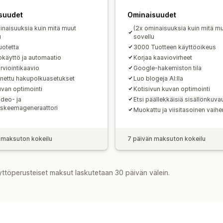
suudet
Ominaisuudet
inaisuuksia kuin mitä muut
(2x ominaisuuksia kuin mitä m
u
sovellu
uotetta
3000 Tuotteen käyttöoikeus
käyttö ja automaatio
Korjaa kaaviovirheet
rviointikaavio
Google-hakemiston tila
nettu hakupolkuasetukset
Luo blogeja AI:lla
van optimointi
Kotisivun kuvan optimointi
ideo- ja
Etsi päällekkäisiä sisällönkuva
iskeemageneraattori
Muokattu ja viisitasoinen vaih
 maksuton kokeilu
7 päivän maksuton kokeilu
yttöperusteiset maksut laskutetaan 30 päivän välein.