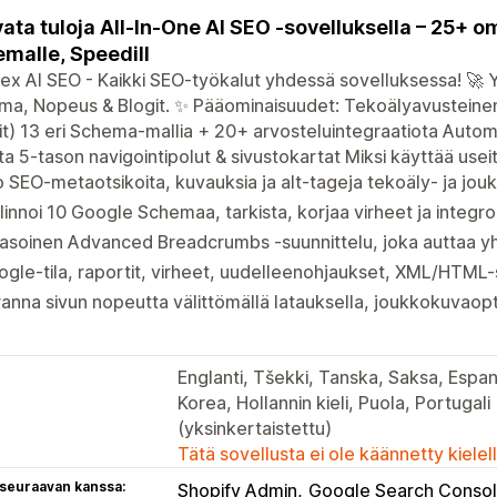
ata tuloja All-In-One AI SEO -sovelluksella – 25+ o
malle, Speedill
x AI SEO - Kaikki SEO-työkalut yhdessä sovelluksessa! 🚀 Y
a, Nopeus & Blogit. ✨ Pääominaisuudet: Tekoälyavusteinen
it) 13 eri Schema-mallia + 20+ arvosteluintegraatiota Auto
nta 5-tason navigointipolut & sivustokartat Miksi käyttää usei
 SEO-metaotsikoita, kuvauksia ja alt-tageja tekoäly- ja jou
linnoi 10 Google Schemaa, tarkista, korjaa virheet ja integroi
asoinen Advanced Breadcrumbs -suunnittelu, joka auttaa y
gle-tila, raportit, virheet, uudelleenohjaukset, XML/HTML-
anna sivun nopeutta välittömällä latauksella, joukkokuvaopt
Englanti, Tšekki, Tanska, Saksa, Espanja
Korea, Hollannin kieli, Puola, Portugali 
(yksinkertaistettu)
Tätä sovellusta ei ole käännetty kiele
 seuraavan kanssa:
Shopify Admin
Google Search Conso