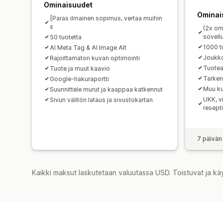
Ominaisuudet
Ominai
[Paras ilmainen sopimus, vertaa muihin
s
(2x om
sovell
50 tuotetta
1000 t
AI Meta Tag & AI Image Alt
Joukko
Rajoittamaton kuvan optimointi
Tuotea
Tuote ja muut kaavio
Tarken
Google-hakuraportti
Muu ku
Suunnittele murut ja kaappaa katkennut
UKK, v
Sivun välitön lataus ja sivustokartan
resept
7 päivän
Kaikki maksut laskutetaan valuutassa USD. Toistuvat ja kä