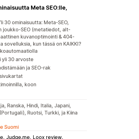
minaisuutta Meta SEO:lle,
li 30 ominaisuutta: Meta-SEO,
 joukko-SEO (metatiedot, alt-
maattinen kuvanoptimointi & 404-
ta sovelluksia, kun tässä on KAIKKI?
kkoautomaatiolla
 yli 30 arvoste
hdistämään ja SEO-rak
sivukartat
imoinnilla, koon
, Ranska, Hindi, Italia, Japani,
(Portugali), Ruotsi, Turkki, ja Kiina
lle Suomi
le
Judge.me
Loox review