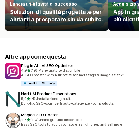
Lancia un'attività di successo
Acquisizione
Soluzioni di qualità progettate per
App in gra
aiutarti a prosperare sin da subito.
più client
Altre app come questa
Plug in AI ‑ AI SEO Optimizer
stelle su 5
4,9
(19)
•
Piano gratuito disponibile
19 recensioni totali
AI SEO booster with bulk optimizer, meta tags & image alt-text
Built for Shopify
Norlif AI Product Descriptions
stelle su 5
5,0
(4)
•
Installazione gratuita
4 recensioni totali
Bulk-fix, SEO-optimize & auto-categorize your products
Magical SEO Doctor
stelle su 5
4,3
(110)
•
Piano gratuito disponibile
110 recensioni totali
Easy SEO tools to audit your store, rank higher, and sell more