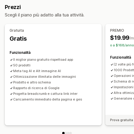
Link danneggiati
Backlink
Reindirizzamenti
Pagine 404
Prezzi
Navigazione tracciabile
Mappe dei siti
Azioni
Scegli il piano più adatto alla tua attività.
Indicizzazione pagine
Meta tag
Rich snippet
JSON-LD
Ottimizzazione delle immagini
Aggiornamenti della SEO
Schemas
Robots.txt
Generazione basata sull’IA
Assistenza tramite IA
Sincronizzazione dei dati
Gratuita
PREMIO
SEO locale
Ottimizzazione URL
Ottimizzazione immagini
Modifica in blocco
$19.99
Gratis
/m
Ottimizzazione velocità
Ottimizzazione contenuti
o a $168/anno
Ottimizzazione metadati
Automazioni
Funzionalità
Funzionalità
Monitoraggio delle performance
Il miglior piano gratuito rispettoad app
(2 volte più 
50 prodotti
Punteggio SEO
Verifiche
Reportistica
1000 Prodott
Meta tag AI e Alt immagine AI
Insight e suggerimenti
Analisi delle parole chiave
Operazioni i
Ottimizzazione illimitata delle immagini
Schema di re
Analisi della velocità
Analisi dei link
Analisi dei contenuti
Prodotto e altro schema
Impostazion
Rapporto di ricerca di Google
Traffico sul sito web
Test
Altra ottimiz
Progetta breadcrumb e cattura link inter
Generatore 
Caricamento immediato della pagina e ges
Prova gratuita 