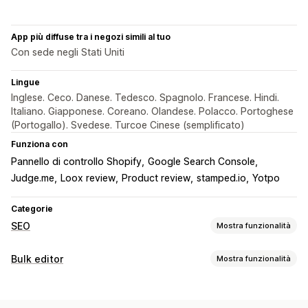
App più diffuse tra i negozi simili al tuo
Con sede negli Stati Uniti
Lingue
Inglese. Ceco. Danese. Tedesco. Spagnolo. Francese. Hindi.
Italiano. Giapponese. Coreano. Olandese. Polacco. Portoghese
(Portogallo). Svedese. Turcoe Cinese (semplificato)
Funziona con
Pannello di controllo Shopify
Google Search Console
Judge.me
Loox review
Product review
stamped.io
Yotpo
Categorie
SEO
Mostra funzionalità
Strumenti SEO
Bulk editor
Mostra funzionalità
Compressione immagine
Ridimensionamento immagine
Risorse modificabili
Testo alternativo
Converti tipi di file
Duplica contenuto
Prodotti
Immagini
Descrizioni
Collezioni