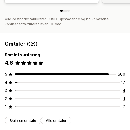
Alle kostnader faktureres i USD. Gjentagende og bruksbaserte
kostnader faktureres hver 30. dag.
Omtaler
(529)
Samlet vurdering
4.8
5
500
4
17
3
4
2
1
1
7
Skriv en omtale
Alle omtaler