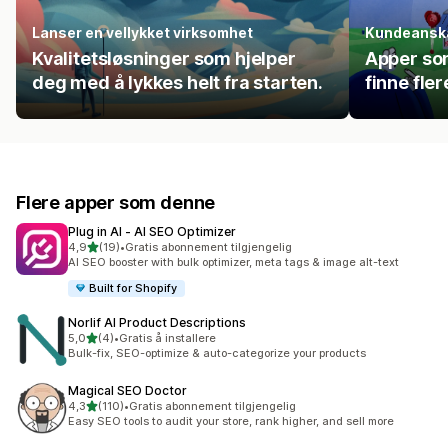
Lanser en vellykket virksomhet
Kundeanska
Kvalitetsløsninger som hjelper
Apper so
deg med å lykkes helt fra starten.
finne fle
Flere apper som denne
Plug in AI ‑ AI SEO Optimizer
av 5 stjerner
4,9
(19)
•
Gratis abonnement tilgjengelig
Totalt 19 omtaler
AI SEO booster with bulk optimizer, meta tags & image alt-text
Built for Shopify
Norlif AI Product Descriptions
av 5 stjerner
5,0
(4)
•
Gratis å installere
Totalt 4 omtaler
Bulk-fix, SEO-optimize & auto-categorize your products
Magical SEO Doctor
av 5 stjerner
4,3
(110)
•
Gratis abonnement tilgjengelig
Totalt 110 omtaler
Easy SEO tools to audit your store, rank higher, and sell more