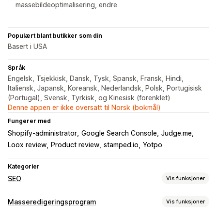
massebildeoptimalisering, endre
Populært blant butikker som din
Basert i USA
Språk
Engelsk, Tsjekkisk, Dansk, Tysk, Spansk, Fransk, Hindi,
Italiensk, Japansk, Koreansk, Nederlandsk, Polsk, Portugisisk
(Portugal), Svensk, Tyrkisk, og Kinesisk (forenklet)
Denne appen er ikke oversatt til Norsk (bokmål)
Fungerer med
Shopify-administrator
Google Search Console
Judge.me
Loox review
Product review
stamped.io
Yotpo
Kategorier
SEO
Vis funksjoner
SEO-verktøy
Masseredigeringsprogram
Vis funksjoner
Bildekomprimering
Størrelsesendring av bilder