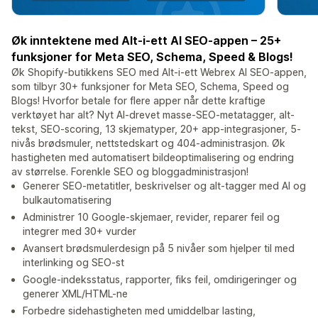
Øk inntektene med Alt-i-ett AI SEO-appen – 25+
funksjoner for Meta SEO, Schema, Speed ​​& Blogs!
Øk Shopify-butikkens SEO med Alt-i-ett Webrex AI SEO-appen,
som tilbyr 30+ funksjoner for Meta SEO, Schema, Speed ​​og
Blogs! Hvorfor betale for flere apper når dette kraftige
verktøyet har alt? Nyt AI-drevet masse-SEO-metatagger, alt-
tekst, SEO-scoring, 13 skjematyper, 20+ app-integrasjoner, 5-
nivås brødsmuler, nettstedskart og 404-administrasjon. Øk
hastigheten med automatisert bildeoptimalisering og endring
av størrelse. Forenkle SEO og bloggadministrasjon!
Generer SEO-metatitler, beskrivelser og alt-tagger med AI og
bulkautomatisering
Administrer 10 Google-skjemaer, revider, reparer feil og
integrer med 30+ vurder
Avansert brødsmulerdesign på 5 nivåer som hjelper til med
interlinking og SEO-st
Google-indeksstatus, rapporter, fiks feil, omdirigeringer og
generer XML/HTML-ne
Forbedre sidehastigheten med umiddelbar lasting,