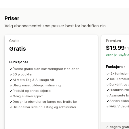
Redigerbare ressurser
Alternativtekst
Konvertering av filtyper
Duplisert innhold
Produkter
Bilder
Beskrivelser
Samlinger
Ødelagte lenker
Videresendingslenker
Omdirigeringer
Priser
404-sider
Søkebane
Områdekart
Sideindeksering
Handlinger
Velg abonnementet som passer best for bedriften din.
Metatagger
Rike kodebiter
JSON-LD
Skjemaer
Bildeoptimalisering
SEO-oppdateringer
KI-assistanse
Robots.txt
AI-generering
Lokal SEO
URL-optimalisering
Datasynkronisering
Masseredigering
Gratis
Premium
Bildeoptimalisering
Hastighetsoptimalisering
$19.99
Gratis
/ 
Innholdsoptimalisering
Optimalisering av metadata
eller $168/år 
Automasjoner
Funksjoner
Funksjoner
Overvåkning av ytelse
[Beste gratis plan sammenlignet med andr
(2x funksjon
50 produkter
SEO-poeng
Revisjoner
Rapportering
Innsikt og tips
1000 produk
AI Meta Tag & AI Image Alt
Søkeordanalyse
Hastighetsanalyse
Lenkeanalyse
Bulkdrift og
Ubegrenset bildeoptimalisering
Produktvurd
Innholdsanalyse
Trafikk til nettstedet
Testing
Produkt og annet skjema
Avanserte br
Google Søkerapport
Annen bildeo
Design brødsmuler og fange opp brutte ko
FAQ, Video 
Umiddelbar sideinnlasting og administrer
7-dagers grat