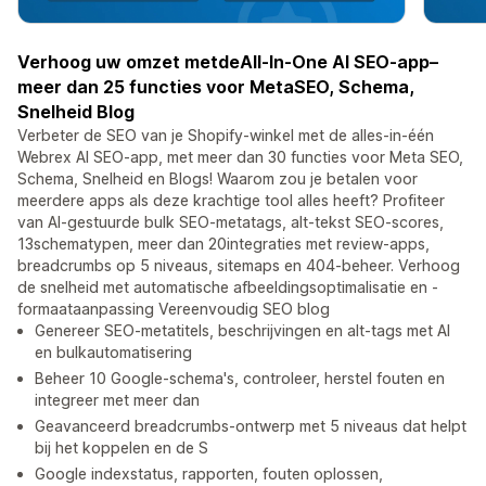
Verhoog uw omzet metdeAll-In-One AI SEO-app–
meer dan 25 functies voor MetaSEO, Schema,
Snelheid Blog
Verbeter de SEO van je Shopify-winkel met de alles-in-één
Webrex AI SEO-app, met meer dan 30 functies voor Meta SEO,
Schema, Snelheid en Blogs! Waarom zou je betalen voor
meerdere apps als deze krachtige tool alles heeft? Profiteer
van AI-gestuurde bulk SEO-metatags, alt-tekst SEO-scores,
13schematypen, meer dan 20integraties met review-apps,
breadcrumbs op 5 niveaus, sitemaps en 404-beheer. Verhoog
de snelheid met automatische afbeeldingsoptimalisatie en -
formaataanpassing Vereenvoudig SEO blog
Genereer SEO-metatitels, beschrijvingen en alt-tags met AI
en bulkautomatisering
Beheer 10 Google-schema's, controleer, herstel fouten en
integreer met meer dan
Geavanceerd breadcrumbs-ontwerp met 5 niveaus dat helpt
bij het koppelen en de S
Google indexstatus, rapporten, fouten oplossen,