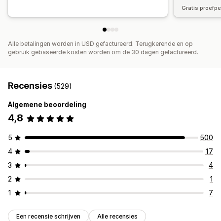
Gratis proefp
Alle betalingen worden in USD gefactureerd. Terugkerende en op
gebruik gebaseerde kosten worden om de 30 dagen gefactureerd.
Recensies
(529)
Algemene beoordeling
4,8
5
500
4
17
3
4
2
1
1
7
Een recensie schrijven
Alle recensies