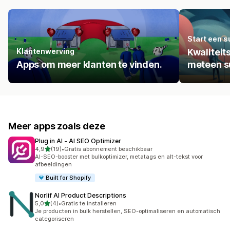
Start een s
Klantenwerving
Kwalitei
Apps om meer klanten te vinden.
meteen su
Meer apps zoals deze
Plug in AI ‑ AI SEO Optimizer
van 5 sterren
4,9
(19)
•
Gratis abonnement beschikbaar
19 recensies in totaal
AI-SEO-booster met bulkoptimizer, metatags en alt-tekst voor
afbeeldingen
Built for Shopify
Norlif AI Product Descriptions
van 5 sterren
5,0
(4)
•
Gratis te installeren
4 recensies in totaal
Je producten in bulk herstellen, SEO-optimaliseren en automatisch
categoriseren