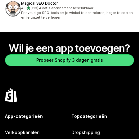
Magical SEO Doctor
van 5 sterren
4,3
(110)
•
Gratis abonnement beschikbaar
110 recensies in totaal
Eenvoudige SEO-tools om je winkel te controleren, hoger te scoren
en je omzet te verhogen
Wil je een app toevoegen?
Probeer Shopify 3 dagen gratis
App-categorieën
Topcategorieën
Verkoopkanalen
Dropshipping