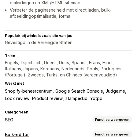
omleidingen en XML/HTML-sitemap
Verbeter de paginasnelheid met direct laden, bulk-
afbeeldingoptimalisatie, forma
Populair bij winkels zoals die van jou
Gevestigd in de Verenigde Staten
Talen
Engels, Tsjechisch, Deens, Duits, Spaans, Frans, Hindi,
Italiaans, Japans, Koreaans, Nederlands, Pools, Portugees
(Portugal), Zweeds, Turks, en Chinees (vereenvoudigd)
Werkt met
Shopify-beheercentrum
Google Search Console
Judge.me
Loox review
Product review
stamped.io
Yotpo
Categorieën
SEO
Functies weergeven
SEO-tools
Bulk-editor
Functies weergeven