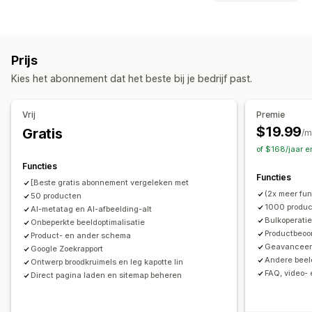
Beeldcompressie
Formaataanpassing van afbeeldingen
Bewerkbare bronnen
Alt-tekst
Bestandstypes omzetten
Content dupliceren
Producten
Afbeeldingen
Beschrijvingen
Collecties
Doodlopende links
Backlinks
Omleidingen
404-pagina's
Prijs
Broodkruimels
Sitemaps
Pagina-indexering
Metatags
Acties
Kies het abonnement dat het beste bij je bedrijf past.
Rich snippets
JSON-LD
Schema's
Robots.txt
Beeldoptimalisatie
SEO-updates
AI-ondersteuning
AI-generatie
Lokale SEO
URL-optimalisatie
Gegevenssynchronisatie
Bulkbewerkingen
Vrij
Premie
Beeldoptimalisatie
Snelheidsoptimalisatie
$19.99
Gratis
/m
Contentoptimalisatie
Optimalisatie van metagegevens
of $168/jaar 
Automatiseringen
Functies
Functies
Prestaties bijhouden
[Beste gratis abonnement vergeleken met
(2x meer fu
50 producten
SEO-score
Audits
Rapportage
Inzichten en tips
1000 produ
AI-metatag en AI-afbeelding-alt
Trefwoordanalyse
Snelheidsanalyse
Linkanalyse
Bulkoperati
Onbeperkte beeldoptimalisatie
Productbeoo
Contentanalyse
Websiteverkeer
Testen
Product- en ander schema
Geavanceerd
Google Zoekrapport
Andere beel
Ontwerp broodkruimels en leg kapotte lin
FAQ, video-
Direct pagina laden en sitemap beheren