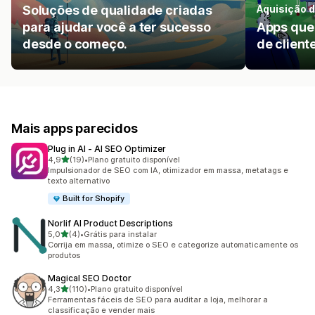
Soluções de qualidade criadas
Aquisição d
para ajudar você a ter sucesso
Apps que 
desde o começo.
de client
Mais apps parecidos
Plug in AI ‑ AI SEO Optimizer
de 5 estrelas
4,9
(19)
•
Plano gratuito disponível
19 avaliações ao todo
Impulsionador de SEO com IA, otimizador em massa, metatags e
texto alternativo
Built for Shopify
Norlif AI Product Descriptions
de 5 estrelas
5,0
(4)
•
Grátis para instalar
4 avaliações ao todo
Corrija em massa, otimize o SEO e categorize automaticamente os
produtos
Magical SEO Doctor
de 5 estrelas
4,3
(110)
•
Plano gratuito disponível
110 avaliações ao todo
Ferramentas fáceis de SEO para auditar a loja, melhorar a
classificação e vender mais