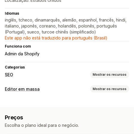
Localização: Estados Unidos
Idiomas
inglês, tcheco, dinamarquês, alemão, espanhol, francês, hindi,
italiano, japonês, coreano, holandês, polonês, português
(Portugal), sueco, turcoe chinês (simplificado)
Este app não está traduzido para português (Brasil)
Funciona com
Admin da Shopify
Categorias
SEO
Mostrar os recursos
Ferramentas de SEO
Editor em massa
Mostrar os recursos
Compactação de imagens
Recursos editáveis
Redimensionamento de imagens
Texto alternativo
Produtos
Imagens
Descrições
Coleções
Conversão de tipos de arquivos
Conteúdo duplicado
Preços
Links corrompidos
Links de retorno
Redirecionamentos
Ações
Escolha o plano ideal para o negócio.
Páginas 404
Trilhas de navegação
Mapa de sites
Otimização de imagens
Atualizações de SEO