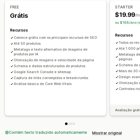
Indexação de páginas
Metatags
Rich snippets
JSON-LD
Assistência de IA
Sincronização de dados
FREE
STARTER
Esquemas
Robots.txt
Geração por IA
SEO local
Edição em massa
$19.99
Grátis
/m
Otimização de URLs
Otimização de imagens
ou $168/ano (
Otimização de velocidade
Otimização de conteúdo
Recursos
Otimização de metadados
Automações
Recursos
Comece grátis com os principais recursos de SEO
Todos os rec
Até 50 produtos
Monitoramento de desempenho
Até 1.000 pr
Metatags e texto alternativo de imagens de
Pontuação de SEO
Auditorias
Relatórios
Insights e dicas
produtos por IA
Metatags de
páginas
Otimização de imagens e velocidade da página
Análise de palavras-chave
Análise de velocidade
Schema de A
Schema e dados estruturados de produtos
Análise de links
Análise de conteúdo
Tráfego de sites
Mais de 30 
Google Search Console e sitemap
Design ava
Testes
Captura de links corrompidos e breadcrumbs
Otimização 
Análise básica de Core Web Vitals
Controles no
Avaliação grat
Contém texto traduzido automaticamente
Mostrar original