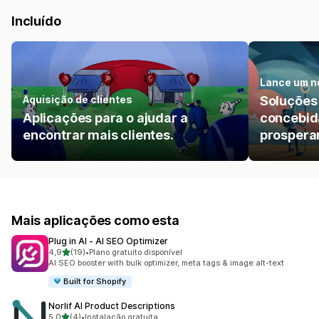
Incluído
Lance um n
Aquisição de clientes
Soluções
Aplicações para o ajudar a
concebida
encontrar mais clientes.
prosperar
Mais aplicações como esta
Plug in AI ‑ AI SEO Optimizer
de 5 estrelas
4,9
(19)
•
Plano gratuito disponível
19 total de avaliações
AI SEO booster with bulk optimizer, meta tags & image alt-text
Built for Shopify
Norlif AI Product Descriptions
de 5 estrelas
5,0
(4)
•
Instalação gratuita