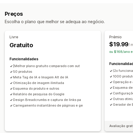
Texto alternativo
Conversão de tipos de ficheiros
Produtos
Imagens
Descrições
Coleções
Duplicação de conteúdos
Ligações quebradas
Preços
Ligações de retrocesso
Redirecionamentos
Páginas 404
Ações
Escolha o plano que melhor se adequa ao negócio.
Trilhos
Mapas do site
Indexação de páginas
Meta tags
Otimização de imagem
Atualizações de SEO
Fragmentos ricos
JSON-LD
Esquemas
Robots.txt
Assistência de IA
Sincronização de dados
Editar em lote
Livre
Prémio
Geração por IA
SEO local
Otimização de URL
$19.99
Gratuito
/ 
Otimização de imagem
Otimização de velocidade
ou $168/ano 
Otimização de conteúdo
Otimização de metadados
Funcionalidades
Automatizações
Funcionalida
[Melhor plano gratuito comparado com out
(2x funciona
50 produtos
Monitorização do desempenho
1000 produt
Meta Tag de IA e Imagem Alt de IA
Pontuação SEO
Auditorias
Relatórios
Operação e
Otimização de imagem ilimitada
Esquema de 
Informações e dicas
Análise de palavras-chave
Esquema do produto e outros
Configuraçõ
Relatório de pesquisa do Google
Análise da velocidade
Análise das ligações
Outras otim
Design Breadcrumbs e captura de links pa
Análise de conteúdo
Tráfego de website
Testes
Gerador de 
Carregamento instantâneo de páginas e ge
Avaliação grat