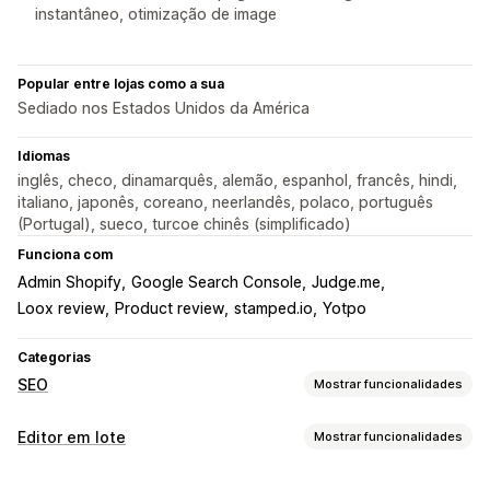
instantâneo, otimização de image
Popular entre lojas como a sua
Sediado nos Estados Unidos da América
Idiomas
inglês, checo, dinamarquês, alemão, espanhol, francês, hindi,
italiano, japonês, coreano, neerlandês, polaco, português
(Portugal), sueco, turcoe chinês (simplificado)
Funciona com
Admin Shopify
Google Search Console
Judge.me
Loox review
Product review
stamped.io
Yotpo
Categorias
SEO
Mostrar funcionalidades
Ferramentas de SEO
Editor em lote
Mostrar funcionalidades
Compressão de imagens
Redimensionamento de imagens
Recursos editáveis