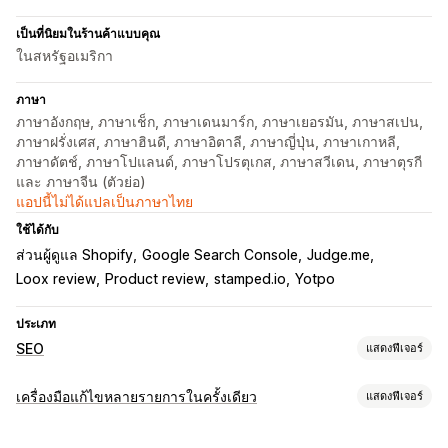
เป็นที่นิยมในร้านค้าแบบคุณ
ในสหรัฐอเมริกา
ภาษา
ภาษาอังกฤษ, ภาษาเช็ก, ภาษาเดนมาร์ก, ภาษาเยอรมัน, ภาษาสเปน,
ภาษาฝรั่งเศส, ภาษาฮินดี, ภาษาอิตาลี, ภาษาญี่ปุ่น, ภาษาเกาหลี,
ภาษาดัตช์, ภาษาโปแลนด์, ภาษาโปรตุเกส, ภาษาสวีเดน, ภาษาตุรกี
และ ภาษาจีน (ตัวย่อ)
แอปนี้ไม่ได้แปลเป็นภาษาไทย
ใช้ได้กับ
ส่วนผู้ดูแล Shopify
Google Search Console
Judge.me
Loox review
Product review
stamped.io
Yotpo
ประเภท
SEO
แสดงฟีเจอร์
เครื่องมือ SEO
เครื่องมือแก้ไขหลายรายการในครั้งเดียว
แสดงฟีเจอร์
การบีบอัดภาพ
การปรับขนาดภาพ
ข้อความแสดงแทน
แหล่งข้อมูลที่แก้ไขได้
แปลงประเภทไฟล์
ทำซ้ำเนื้อหา
ลิงก์เสีย
ลิงก์ย้อนกลับ