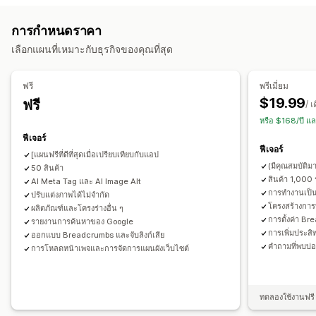
สินค้า
รูปภาพ
คำอธิบาย
คอลเลกชัน
การเปลี่ยนเส้นทาง
หน้า 404
ร่องรอยเส้นทาง
แผนผังเว็บไซต์
การกำหนดราคา
การจัดทำดัชนีหน้าเว็บ
เมตาแท็ก
ส่วนย่อยแบบสมบูรณ์
JSON-LD
การดำเนินการ
เลือกแผนที่เหมาะกับธุรกิจของคุณที่สุด
สคีมา
Robots.txt
การสร้างด้วย AI
SEO ในพื้นที่
การเพิ่มประสิทธิภาพรูปภาพ
การอัปเดต SEO
การเพิ่มประสิทธิภาพ URL
การเพิ่มประสิทธิภาพรูปภาพ
ความช่วยเหลือด้าน AI
ซิงค์ข้อมูล
การแก้ไขจำนวนมาก
ฟรี
พรีเมี่ยม
การปรับความเร็วให้เหมาะสม
การเพิ่มประสิทธิภาพเนื้อหา
$19.99
ฟรี
/ เ
การเพิ่มประสิทธิภาพ Metadata
การทำงานอัตโนมัติ
หรือ $168/ปี แ
การเฝ้าติดตามประสิทธิภาพ
ฟีเจอร์
ฟีเจอร์
คะแนน SEO
การตรวจสอบ
การรายงาน
ข้อมูลเชิงลึกและเคล็ดลับ
[แผนฟรีที่ดีที่สุดเมื่อเปรียบเทียบกับแอป
(มีคุณสมบัติมา
50 สินค้า
การวิเคราะห์คำสำคัญ
การวิเคราะห์ความเร็ว
การวิเคราะห์ลิงก์
สินค้า 1,000
AI Meta Tag และ AI Image Alt
การวิเคราะห์เนื้อหา
ยอดเข้าชมเว็บไซต์
การทดสอบ
การทำงานเป็น
ปรับแต่งภาพได้ไม่จำกัด
โครงสร้างกา
ผลิตภัณฑ์และโครงร่างอื่น ๆ
การตั้งค่า Br
รายงานการค้นหาของ Google
การเพิ่มประสิ
ออกแบบ Breadcrumbs และจับลิงก์เสีย
คำถามที่พบบ่อ
การโหลดหน้าเพจและการจัดการแผนผังเว็บไซต์
ทดลองใช้งานฟรี 