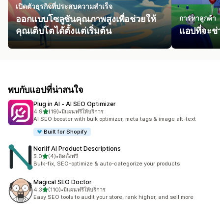
เปิดตัวธุรกิจที่ประสบความสำเร็จ
ออกแบบโซลูชันคุณภาพสูงเพื่อช่วยให้
การหาลูกค้า
คุณเติบโตได้ตั้งแต่เริ่มต้น
แอปที่จะช่
พบกับแอปที่น่าสนใจ
Plug in AI ‑ AI SEO Optimizer
เต็ม 5 ดาว
4.9
(19)
•
มีแผนฟรีให้บริการ
ทั้งหมด 19 รีวิว
AI SEO booster with bulk optimizer, meta tags & image alt-text
Built for Shopify
Norlif AI Product Descriptions
เต็ม 5 ดาว
5.0
(4)
•
ติดตั้งฟรี
ทั้งหมด 4 รีวิว
Bulk-fix, SEO-optimize & auto-categorize your products
Magical SEO Doctor
เต็ม 5 ดาว
4.3
(110)
•
มีแผนฟรีให้บริการ
ทั้งหมด 110 รีวิว
Easy SEO tools to audit your store, rank higher, and sell more