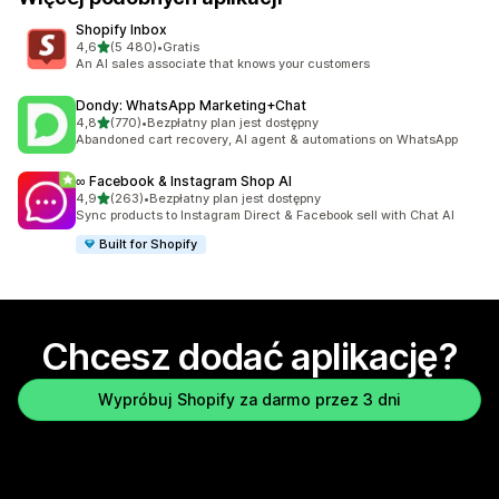
Shopify Inbox
na 5 gwiazdek
4,6
(5 480)
•
Gratis
Łączna liczba recenzji: 5480
An AI sales associate that knows your customers
Dondy: WhatsApp Marketing+Chat
na 5 gwiazdek
4,8
(770)
•
Bezpłatny plan jest dostępny
Łączna liczba recenzji: 770
Abandoned cart recovery, AI agent & automations on WhatsApp
∞ Facebook & Instagram Shop AI
na 5 gwiazdek
4,9
(263)
•
Bezpłatny plan jest dostępny
Łączna liczba recenzji: 263
Sync products to Instagram Direct & Facebook sell with Chat AI
Built for Shopify
Chcesz dodać aplikację?
Wypróbuj Shopify za darmo przez 3 dni