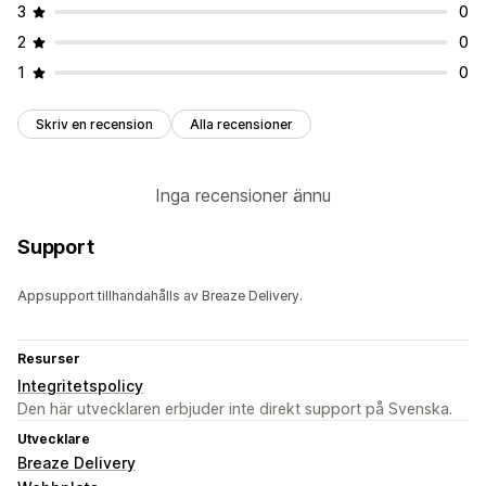
Förarspårning
Orderspårning
Leveransbevis
Spåra sidor
3
0
Optimering av transportväg
2
0
1
0
Skriv en recension
Alla recensioner
Inga recensioner ännu
Support
Appsupport tillhandahålls av Breaze Delivery.
Resurser
Integritetspolicy
Den här utvecklaren erbjuder inte direkt support på Svenska.
Utvecklare
Breaze Delivery