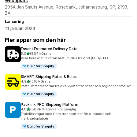
Webbplats
205A Jan Smuts Avenue, Rosebank, Johannesburg, GP, 2193,
ZA
Lansering
11 januari 2024
Fler appar som den här
Essent Estimated Delivery Date
av 5 stjärnor
5,0
(864)
•
Gratis
864 recensioner totalt
Visa beräknat leveransdatum plus frakttid (EDD/ETA)
Built for Shopify
SMART Shipping Rates & Rules
av 5 stjärnor
4,9
(316)
•
Gratis
316 recensioner totalt
Postnummerbaserad fraktkalkylator för priser och regler per produkt
Built for Shopify
Packlink PRO Shipping Platform
av 5 stjärnor
4,8
(869)
•
Gratisplan tillgänglig
869 recensioner totalt
Fraktlösningar med flera transportörer för e-handel och
marknadsplatser
Built for Shopify