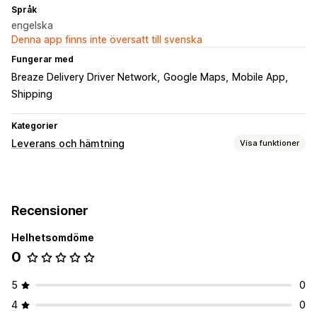
Språk
engelska
Denna app finns inte översatt till svenska
Fungerar med
Breaze Delivery Driver Network
Google Maps
Mobile App
Shipping
Kategorier
Leverans och hämtning
Visa funktioner
Leveransalternativ
Flera platser
Planering av transportvägar
Förartilldelning
Recensioner
Addressvalidering
Fraktsedlar
Helhetsomdöme
Hämtningsalternativ
0
Flera platser
Spårning i realtid
5
0
SMS-aviseringar
Leveranskarta
Beräknade leveransdagar
4
0