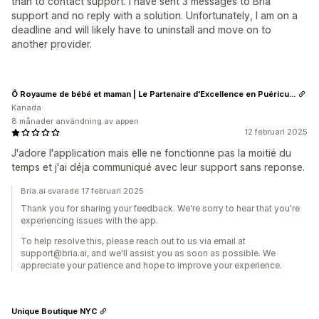
than to contact support. I have sent 3 messages to Bria
support and no reply with a solution. Unfortunately, I am on a
deadline and will likely have to uninstall and move on to
another provider.
Ô Royaume de bébé et maman | Le Partenaire d'Excellence en Puériculture pour la famille.
Kanada
8 månader användning av appen
12 februari 2025
J'adore l'application mais elle ne fonctionne pas la moitié du
temps et j'ai déja communiqué avec leur support sans reponse.
Bria.ai svarade 17 februari 2025
Thank you for sharing your feedback. We're sorry to hear that you're
experiencing issues with the app.
To help resolve this, please reach out to us via email at
support@bria.ai, and we'll assist you as soon as possible. We
appreciate your patience and hope to improve your experience.
Unique Boutique NYC