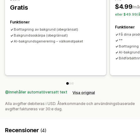
$4.99
Gratis
/må
eller $49.99/å
Funktioner
Funktioner
Borttagning av bakgrund (obegränsat)
Få dina produ
Bakgrundsoskärpa (obegränsat)
**
AI-bakgrundsgenerering – välkomstpaket
Borttagning
AI-bakgrund
Bildförbättri
Innehåller automatöversatt text
Visa original
Alla avgifter debiteras i USD. Återkommande och användningsbaserade
avgifter faktureras var 30:e dag.
Recensioner
(4)