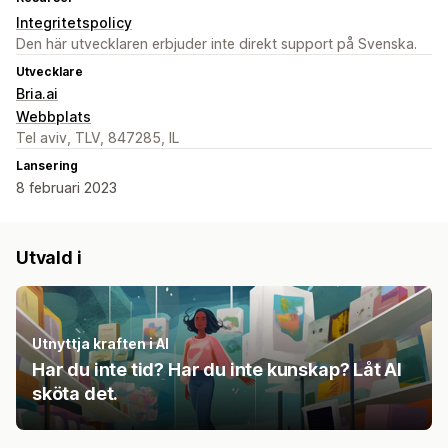
Integritetspolicy
Den här utvecklaren erbjuder inte direkt support på Svenska.
Utvecklare
Bria.ai
Webbplats
Tel aviv, TLV, 847285, IL
Lansering
8 februari 2023
Utvald i
Utnyttja kraften i AI
Har du inte tid? Har du inte kunskap? Låt AI
sköta det.