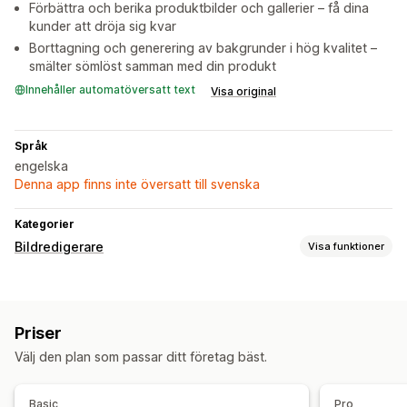
Förbättra och berika produktbilder och gallerier – få dina
kunder att dröja sig kvar
Borttagning och generering av bakgrunder i hög kvalitet –
smälter sömlöst samman med din produkt
Innehåller automatöversatt text
Visa original
Språk
engelska
Denna app finns inte översatt till svenska
Kategorier
Bildredigerare
Visa funktioner
Bildoptimering
Ta bort bakgrund
Anpassad bakgrund
Priser
Massredigering
Välj den plan som passar ditt företag bäst.
Nedladdning
Filuppladdning
Basic
Pro