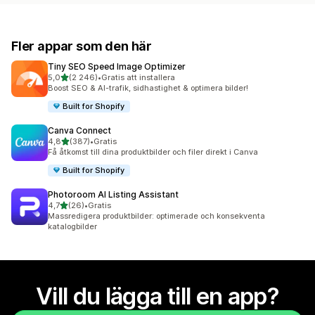
Fler appar som den här
Tiny SEO Speed Image Optimizer
av 5 stjärnor
5,0
(2 246)
•
Gratis att installera
2246 recensioner totalt
Boost SEO & AI-trafik, sidhastighet & optimera bilder!
Built for Shopify
Canva Connect
av 5 stjärnor
4,8
(387)
•
Gratis
387 recensioner totalt
Få åtkomst till dina produktbilder och filer direkt i Canva
Built for Shopify
Photoroom AI Listing Assistant
av 5 stjärnor
4,7
(26)
•
Gratis
26 recensioner totalt
Massredigera produktbilder: optimerade och konsekventa
katalogbilder
Vill du lägga till en app?