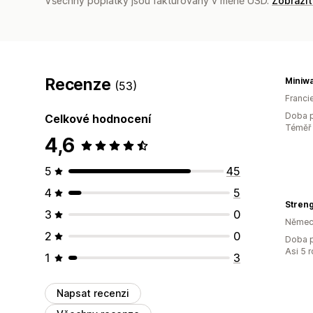
Všechny poplatky jsou fakturovány v měně USD.
Zobrazi
Recenze
Miniw
(53)
Franci
Doba p
Celkové hodnocení
Téměř 
4,6
5
45
4
5
Stren
3
0
Němec
2
0
Doba p
Asi 5 
1
3
Napsat recenzi