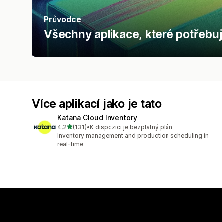
Průvodce
Všechny aplikace, které potřebuj
Více aplikací jako je tato
Katana Cloud Inventory
z 5 hvězd
4,2
(131)
•
K dispozici je bezplatný plán
Celkový počet recenzí: 131
Inventory management and production scheduling in
real-time