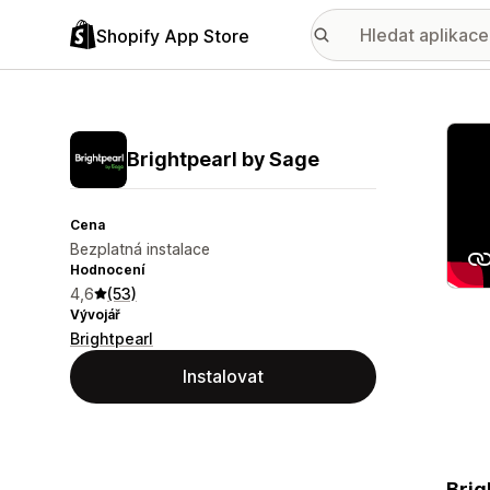
Shopify App Store
Galer
Brightpearl by Sage
Cena
Bezplatná instalace
Hodnocení
4,6
(53)
Vývojář
Brightpearl
Instalovat
Brig