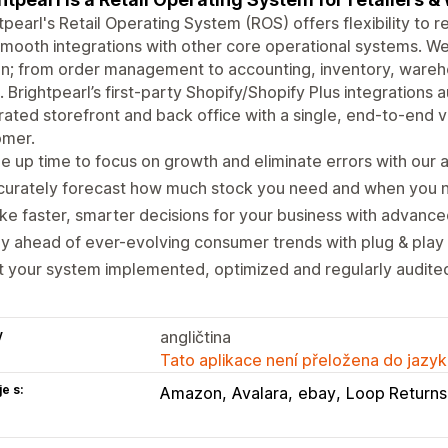
tpearl's Retail Operating System (ROS) offers flexibility to
mooth integrations with other core operational systems. W
on; from order management to accounting, inventory, ware
 Brightpearl’s first-party Shopify/Shopify Plus integrations 
rated storefront and back office with a single, end-to-end v
omer.
e up time to focus on growth and eliminate errors with our
curately forecast how much stock you need and when you n
e faster, smarter decisions for your business with advance
y ahead of ever-evolving consumer trends with plug & play 
 your system implemented, optimized and regularly audited
y
angličtina
Tato aplikace není přeložena do jazyk
e s:
Amazon
Avalara
ebay
Loop Returns