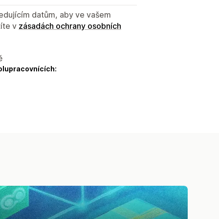
sledujícím datům, aby ve vašem
íte v
zásadách ochrany osobních
ě
olupracovnících: