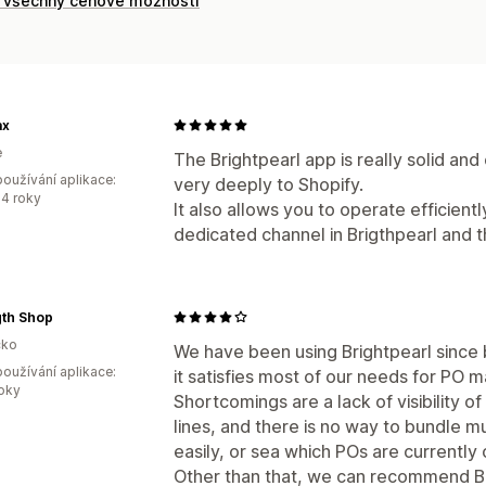
t všechny cenové možnosti
ax
e
The Brightpearl app is really solid a
oužívání aplikace:
very deeply to Shopify.
4 roky
It also allows you to operate efficient
dedicated channel in Brigthpearl and t
gth Shop
ko
We have been using Brightpearl since 
oužívání aplikace:
it satisfies most of our needs for PO 
roky
Shortcomings are a lack of visibility
lines, and there is no way to bundle mu
easily, or sea which POs are currently 
Other than that, we can recommend Br