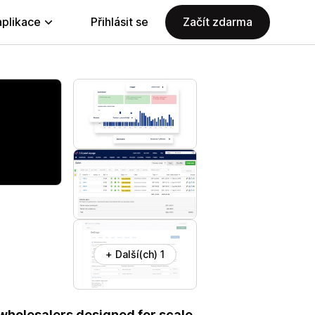
aplikace
Přihlásit se
Začít zdarma
+ Další(ch) 1
& wholesalers designed for scale.