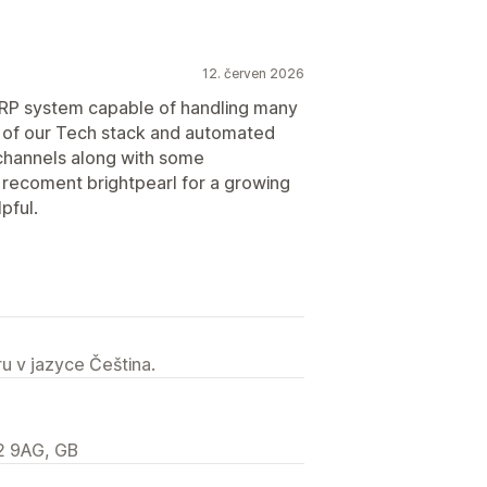
12. červen 2026
t ERP system capable of handling many
 of our Tech stack and automated
channels along with some
y recoment brightpearl for a growing
pful.
u v jazyce Čeština.
S2 9AG, GB