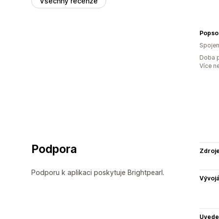
Všechny recenze
Popso
Spojen
Doba p
Více n
Podpora
Zdroj
Podporu k aplikaci poskytuje Brightpearl.
Vývojá
Uvede