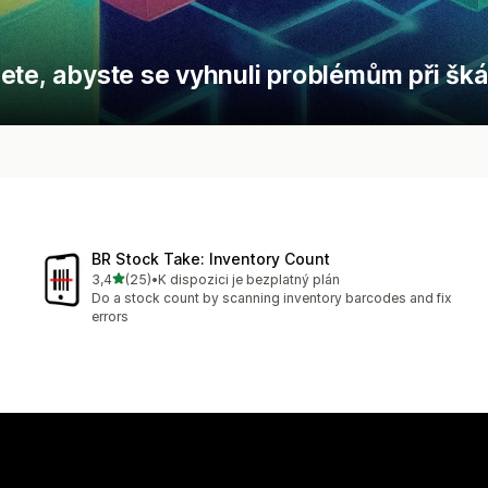
ete, abyste se vyhnuli problémům při šká
BR Stock Take: Inventory Count
z 5 hvězd
3,4
(25)
•
K dispozici je bezplatný plán
Celkový počet recenzí: 25
Do a stock count by scanning inventory barcodes and fix
errors