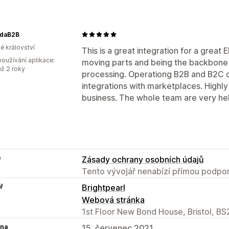
daB2B
é království
This is a great integration for a grea
oužívání aplikace:
moving parts and being the backbone
ež 2 roky
processing. Operationg B2B and B2C 
integrations with marketplaces. Highl
business. The whole team are very hel
e
Zásady ochrany osobních údajů
Tento vývojář nenabízí přímou podpor
ř
Brightpearl
Webová stránka
1st Floor New Bond House, Bristol, B
na
15. červenec 2021