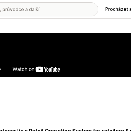
Procházet 
ie propagovaných obrázků
htpearl is a Retail Operating System for retailers 