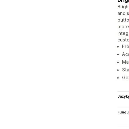
Brigh
and s
butt
more.
integ
cust
Fre
Ac
Mak
Sta
Get
Jazyk
Funguj