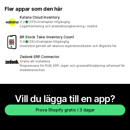
Fler appar som den här
Katana Cloud Inventory
av 5 stjärnor
4,2
(131)
•
Gratisplan tillgänglig
131 recensioner totalt
Lagerhantering och produktionsplanering i realtid
BR Stock Take: Inventory Count
av 5 stjärnor
3,4
(25)
•
Gratisplan tillgänglig
25 recensioner totalt
Inventera genom att skanna lagerstreckkoder och åtgärda fel
Zedonk ERP Connector
Gratis att installera
Programvara för PLM, ERP, lager och grossistförsäljning utformad för
modebranschen
Vill du lägga till en app?
Prova Shopify gratis i 3 dagar