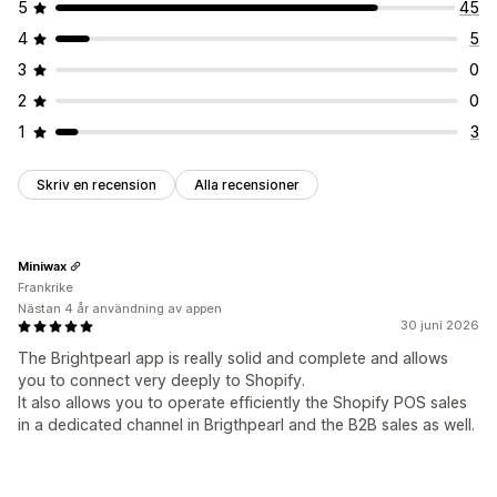
5
45
4
5
3
0
2
0
1
3
Skriv en recension
Alla recensioner
Miniwax
Frankrike
Nästan 4 år användning av appen
30 juni 2026
The Brightpearl app is really solid and complete and allows
you to connect very deeply to Shopify.
It also allows you to operate efficiently the Shopify POS sales
in a dedicated channel in Brigthpearl and the B2B sales as well.