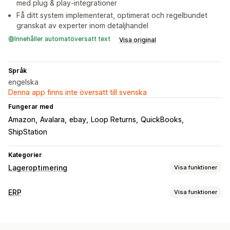
med plug & play-integrationer
Få ditt system implementerat, optimerat och regelbundet
granskat av experter inom detaljhandel
Innehåller automatöversatt text
Visa original
Språk
engelska
Denna app finns inte översatt till svenska
Fungerar med
Amazon
Avalara
ebay
Loop Returns
QuickBooks
ShipStation
Kategorier
Lageroptimering
Visa funktioner
Lagerhantering
ERP
Visa funktioner
Lagerspårning
Lagersynkronisering
Streckkoder
Orderhantering
Prognoser
Flera platser
Uppdateringar i realtid
SKU:er
Anpassade arbetsflöden
Hantering av flera plattformar