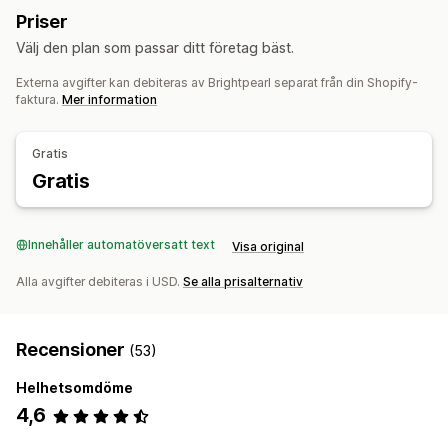
Lagerpåfyllning
Lageröverföringar
Import och export
Priser
Automatisk distribution
Batchbearbetning
Lagerplanering
Automatisering av arbetsflödet
Välj den plan som passar ditt företag bäst.
Orderredigering
Granska och godkänn
Flera kanaler
Statusuppdateringar
Ordersynkronisering
Kundkonton
Externa avgifter kan debiteras av Brightpearl separat från din Shopify-
Orderhantering
faktura.
Mer information
Kundtjänst
Returer
Leverans
Bulkbearbetning
Lagerhantering
Automatisk bearbetning
Inköpsordrar
Gratis
Synkronisering i realtid
Flera platser
Prognoser
Gratis
Aviseringar och analysverktyg
Optimering
Rapporter
Lagerreservation
Aviseringar om påfyllning av lager
Redovisning och ekonomi
Påminnelser om påfyllning
Aviseringar om lågt lager
Innehåller automatöversatt text
Visa original
Leverantörsreskontra
Kundreskontra
Kassaflöde
Aviseringar om slut i lager
Anpassade rapporter
Insikter
Utgiftsspårning
Inköpsordrar
Prognoser
Rapportering
Alla avgifter debiteras i USD.
Se alla prisalternativ
E-postaviseringar
Analysverktyg
Huvudbok
Ekonomisk konsolidering
Skatteberäkning
Flera valutor
Recensioner
(53)
Helhetsomdöme
4,6