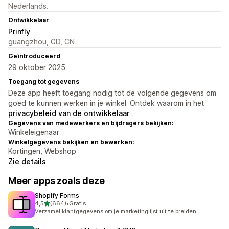
Nederlands.
Ontwikkelaar
Prinfly
guangzhou, GD, CN
Geïntroduceerd
29 oktober 2025
Toegang tot gegevens
Deze app heeft toegang nodig tot de volgende gegevens om
goed te kunnen werken in je winkel. Ontdek waarom in het
privacybeleid van de ontwikkelaar
.
Gegevens van medewerkers en bijdragers bekijken:
Winkeleigenaar
Winkelgegevens bekijken en bewerken:
Kortingen, Webshop
Zie details
Meer apps zoals deze
Shopify Forms
van 5 sterren
4,5
(664)
•
Gratis
664 recensies in totaal
Verzamel klantgegevens om je marketinglijst uit te breiden