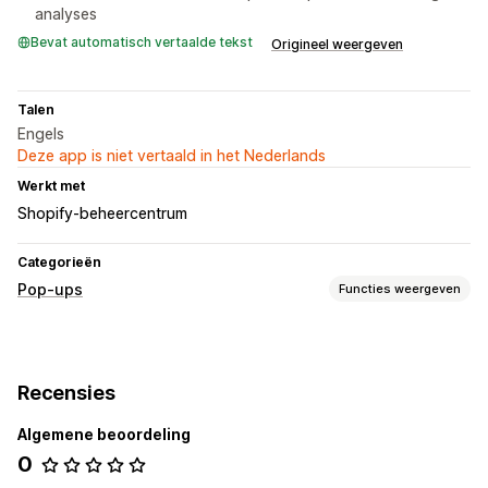
analyses
Bevat automatisch vertaalde tekst
Origineel weergeven
Talen
Engels
Deze app is niet vertaald in het Nederlands
Werkt met
Shopify-beheercentrum
Categorieën
Pop-ups
Functies weergeven
Soorten pop-ups
E-mailpop-ups
Winkelwagenpop-ups
Exit intent
Recensies
Kortingen
Beloningen
Afteltimers
Nieuwsbrieven
Formulieren
Banners
Aankondigingen
Enquêtes
Algemene beoordeling
Waarschuwingspop-ups
Leeftijdsverificatie
0
Toestemmingspop-ups
Recensiepop-ups