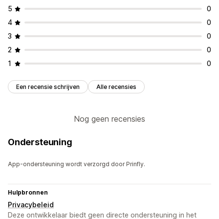
5
0
Pop-ups op maat
4
0
Pop-ups beheren
3
0
Templates
AI-generatie
Lokalisatie
2
0
Lijst voor e-mailverzameling
Triggers en regels
1
0
Automatiseringen
Geolocatie
Analytics
Tracking
Een recensie schrijven
Alle recensies
Nog geen recensies
Ondersteuning
App-ondersteuning wordt verzorgd door Prinfly.
Hulpbronnen
Privacybeleid
Deze ontwikkelaar biedt geen directe ondersteuning in het