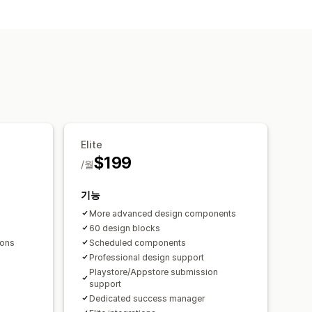
 페이지
제품 페이지
템플릿
여러 언어
실시간 미리보기
보
개인화
프로모션
리치 미디어
Elite
$199
/월
기능
More advanced design components
60 design blocks​
ons​
Scheduled components
Professional design support​
Playstore/Appstore submission
support
Dedicated success manager