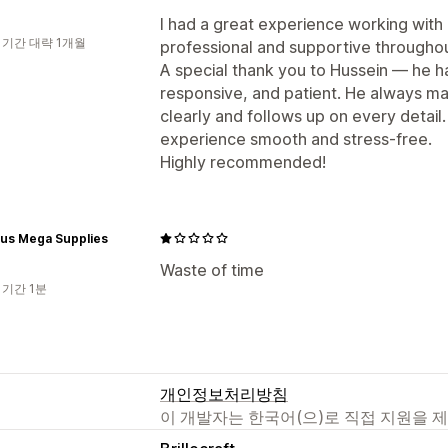
I had a great experience working with 
 기간 대략 1개월
professional and supportive througho
A special thank you to Hussein — he h
responsive, and patient. He always ma
clearly and follows up on every detai
experience smooth and stress-free.
Highly recommended!
us Mega Supplies
Waste of time
 기간 1분
개인정보처리방침
이 개발자는 한국어(으)로 직접 지원을 