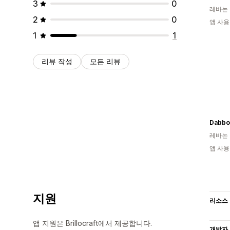
3
0
레바논
2
0
앱 사용
1
1
리뷰 작성
모든 리뷰
Dabbo
레바논
앱 사용
지원
리소스
앱 지원은 Brillocraft에서 제공합니다.
개발자