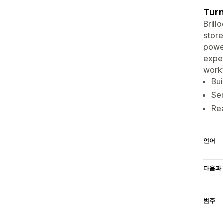
Turn
Brill
store
power
exper
workf
Bui
Sen
Rea
언어
다음과 
범주