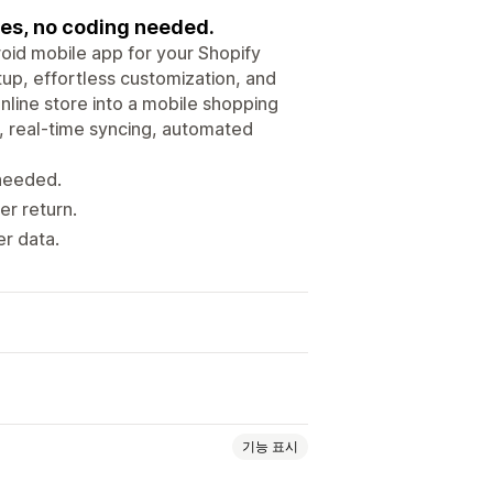
tes, no coding needed.
droid mobile app for your Shopify
etup, effortless customization, and
line store into a mobile shopping
er, real-time syncing, automated
 needed.
r return.
er data.
기능 표시