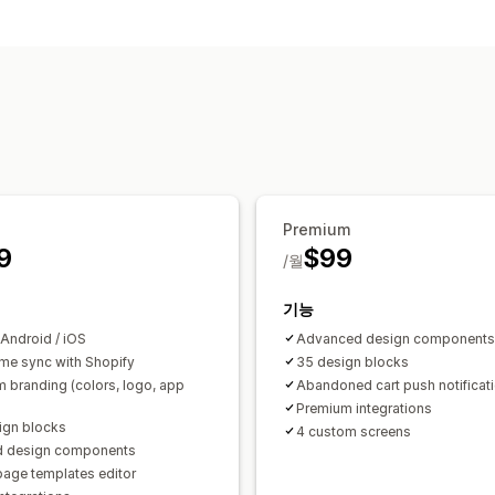
맞춤 설정
앱 디자인
배너
홈페이지
로그인
카트
끌어서 놓기 편집기
컬렉션
여러 통화
실시간 동기화
푸시 알림
중단된 카트
자동 알림
재입고
위치 정
예약됨
세그먼트
사용자 지정 알림
Premium
9
$99
/월
기능
 Android / iOS
Advanced design components
ime sync with Shopify
35 design blocks​
 branding (colors, logo, app
Abandoned cart push notificati
Premium integrations
ign blocks​
4 custom screens​​
d design components
page templates editor​