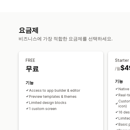
요금제
비즈니스에 가장 적합한 요금제를 선택하세요.
FREE
Starter
$4
무료
/월
기능
기능
Native
Access to app builder & editor
Real-t
Preview templates & themes
Custom
Limited design blocks
icon)
1 custom screen
16 des
Limite
Basic 