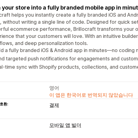
 your store into a fully branded mobile app in minu
ocraft helps you instantly create a fully branded iOS and An
, without writing a single line of code. Designed for quick s
ful ecommerce performance, Brillocraft transforms your on
ience that your customers will love. With an intuitive build
lows, and deep personalization tools.
ld a fully branded iOS & Android app in minutes—no coding
d targeted push notifications for engagements and custome
l-time sync with Shopify products, collections, and custom
영어
이 앱은 한국어로 번역되지 않았습니다
호환:
결제
모바일 앱 빌더