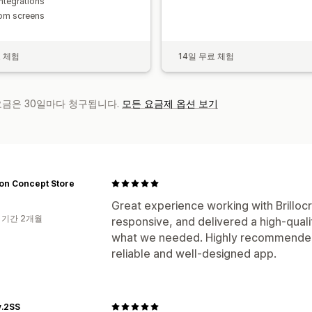
integrations
om screens​​
료 체험
14일 무료 체험
 요금은 30일마다 청구됩니다.
모든 요금제 옵션 보기
on Concept Store
Great experience working with Brilloc
 기간 2개월
responsive, and delivered a high-qual
what we needed. Highly recommended 
reliable and well-designed app.
y.2SS