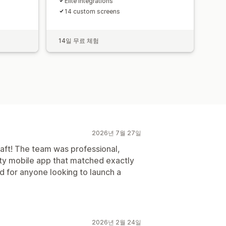
Elite integrations
14 custom screens​​
14일 무료 체험
2026년 7월 27일
raft! The team was professional,
ity mobile app that matched exactly
for anyone looking to launch a
2026년 2월 24일