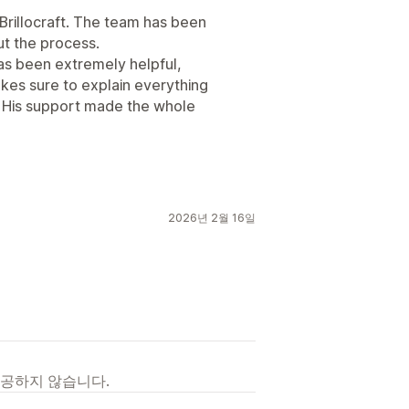
Brillocraft. The team has been
ut the process.
as been extremely helpful,
kes sure to explain everything
l. His support made the whole
2026년 2월 16일
제공하지 않습니다.