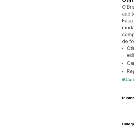
O Bri
audit
Faça 
mudan
compa
de fo
Oti
edi
Car
Reg
Con
Idiom
Categ