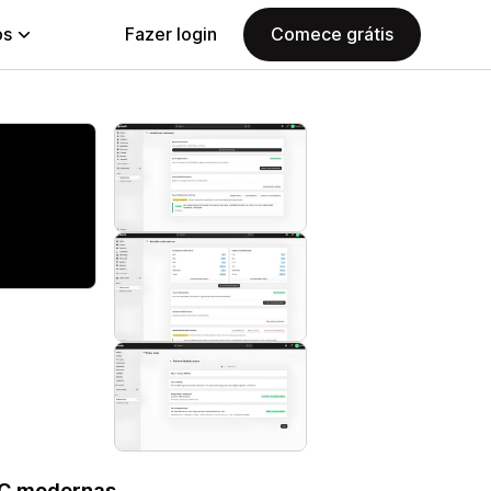
ps
Fazer login
Comece grátis
D2C modernas