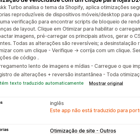
skk Turbo analisa o tema da Shopify, aplica otimizações se
orias reproduzíveis de dispositivos móveis/desktop para que
uma verificação para encontrar scripts de bloqueio de ren
ças de layout. Clique em Otimizar para habilitar o carregam
ctar imagens, pré-carregar os principais ativos, gerar o C
ntes. Todas as alterações são reversíveis; a desinstalação 
mizar com um clique - Verifique → corrija com um clique.
ções de código .
regamento lento de imagens e mídias - Carregue o que impor
istro de alterações + reversão instantânea - Toda otimizaçã
tém texto traduzido automaticamente
Mostrar original
as
inglês
Este app não está traduzido para port
orias
Otimização de site - Outros