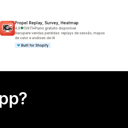
Propel Replay, Survey, Heatmap
de 5 estrelas
4,9
(597)
•
Plano gratuito disponível
597 avaliações ao todo
Recupere vendas perdidas: replays de sessão, mapas
de calor e análises de IA
Built for Shopify
app?