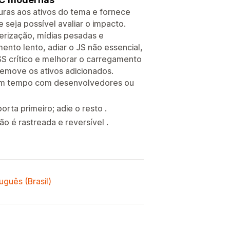
guras aos ativos do tema e fornece
 seja possível avaliar o impacto.
derização, mídias pesadas e
ento lento, adiar o JS não essencial,
SS crítico e melhorar o carregamento
remove os ativos adicionados.
 Sem tempo com desenvolvedores ou
ta primeiro; adie o resto .
o é rastreada e reversível .
uguês (Brasil)