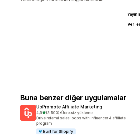
Yayın
Veri e
Buna benzer diğer uygulamalar
UpPromote Affiliate Marketing
5 yıldız üzerinden
4,9
(3.590)
•
Ücretsiz yükleme
toplam 3590 değerlendirme
Drive referral sales loops with influencer & affiliate
program
Built for Shopify