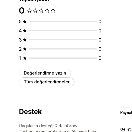
0
5
0
4
0
3
0
2
0
1
0
Değerlendirme yazın
Tüm değerlendirmeler
Destek
Kaynak
Uygulama desteği RetainGrow
Gelişti
Technologies tarafından sağlanmaktadır.