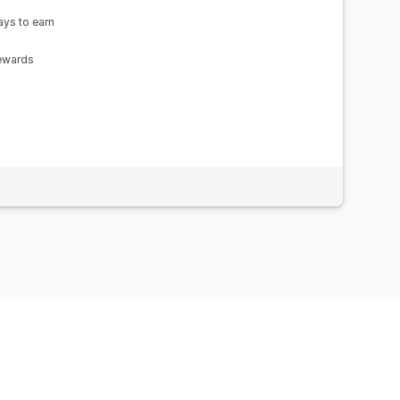
ays to earn
ewards