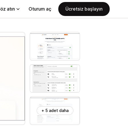
öz atın
Oturum aç
Ücretsiz başlayın
+ 5 adet daha