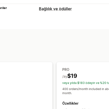
riler
Bağlılık ve ödüller
Program türleri
Ödül programları
VIP kademeleri
Sunabileceğiniz ödüller
Puanlar
İndirimler
Kuponlar
Rozetler
PRO
$19
/ay
veya yılda $183 ödeyin ve %20 ta
400 orders/month included in abo
month.
Özellikler