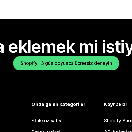
 eklemek mi isti
Shopify'ı 3 gün boyunca ücretsiz deneyin
Önde gelen kategoriler
Kaynaklar
Stoksuz satış
Shopify Yar