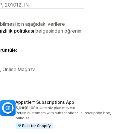
P, 201012, IN
lmesi için aşağıdaki verilere
gizlilik politikası
belgesinden öğrenin.
örüntüle:
er, Online Mağaza
Appstle℠ Subscriptions App
5 yıldız üzerinden
5,0
(8.108)
•
Ücretsiz plan mevcut
toplam 8108 değerlendirme
Retain customers with subscriptions, subscription box,
bundles
Built for Shopify