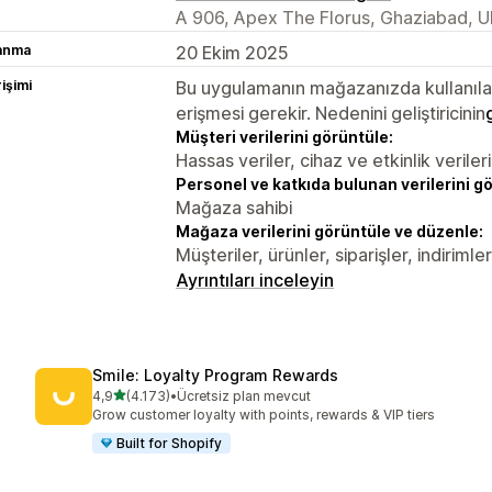
A 906, Apex The Florus, Ghaziabad, U
lanma
20 Ekim 2025
rişimi
Bu uygulamanın mağazanızda kullanılabi
erişmesi gerekir. Nedenini geliştiricinin
Müşteri verilerini görüntüle:
Hassas veriler, cihaz ve etkinlik verileri
Personel ve katkıda bulunan verilerini g
Mağaza sahibi
Mağaza verilerini görüntüle ve düzenle:
Müşteriler, ürünler, siparişler, indiriml
Ayrıntıları inceleyin
Smile: Loyalty Program Rewards
5 yıldız üzerinden
4,9
(4.173)
•
Ücretsiz plan mevcut
toplam 4173 değerlendirme
Grow customer loyalty with points, rewards & VIP tiers
Built for Shopify