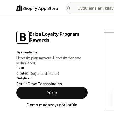
Shopify App Store
Öne ç
Briza Loyalty Program
Rewards
Fiyatlandırma
Ücretsiz plan mevcut. Ücretsiz deneme
kullanılabilir.
Puan
0,0
(0 Değerlendirmeler)
Geliştirici
RetainGrow Technologies
Yükle
Demo mağazayı görüntüle