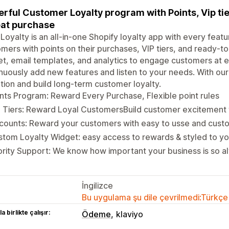
rful Customer Loyalty program with Points, Vip ti
at purchase
 Loyalty is an all-in-one Shopify loyalty app with every feat
mers with points on their purchases, VIP tiers, and ready-t
t, email templates, and analytics to engage customers at ev
nuously add new features and listen to your needs. With our
tion and build long-term customer loyalty.
nts Program: Reward Every Purchase, Flexible point rules
 Tiers: Reward Loyal CustomersBuild customer excitement w
counts: Reward your customers with easy to usse and cust
tom Loyalty Widget: easy access to rewards & styled to you
ority Support: We know how important your business is so a
İngilizce
Bu uygulama şu dile çevrilmedi:Türkçe
a birlikte çalışır:
Ödeme
klaviyo