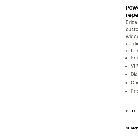
Powe
repe
Briza
custo
widge
conti
reten
Poi
VIP
Dis
Cus
Pri
Diller
Şunlarl