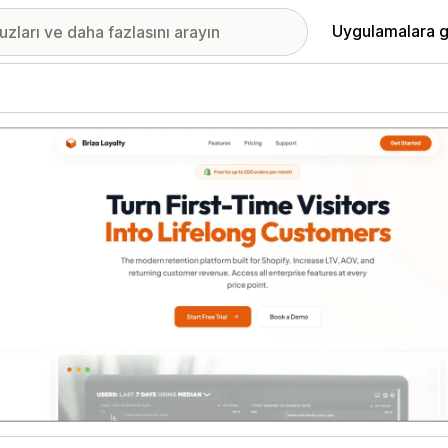
Uygulamalara g
ıkan görsel galerisi