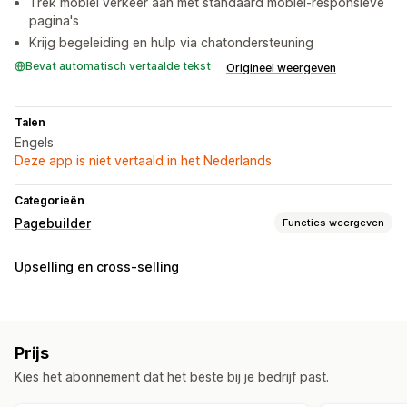
Trek mobiel verkeer aan met standaard mobiel-responsieve
pagina's
Krijg begeleiding en hulp via chatondersteuning
Bevat automatisch vertaalde tekst
Origineel weergeven
Talen
Engels
Deze app is niet vertaald in het Nederlands
Categorieën
Pagebuilder
Functies weergeven
Soorten pagina's
Upselling en cross-selling
Landingspagina's
Homepages
Productpagina's
Collecties
Binnenkort beschikbaar-pagina's
Blogs
Veelgestelde vragen
Contactpagina's
Over ons-pagina's
Prijs
Pop-ups
Formulieren
404-pagina's
Perspagina´s
Kies het abonnement dat het beste bij je bedrijf past.
Vacaturepagina´s
Juridische pagina´s
Prijzenpagina's
Pagina´s op maat