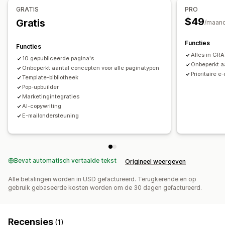
GRATIS
PRO
Pagina´s beheren
$49
Gratis
/maan
Bewerkingstool
Elementen
Templates
Functies
Importeren en exporteren
Pagina's opslaan
Functies
Alles in GRA
Conceptpagina's
Globale stijlen
Aangepaste lettertypen
10 gepubliceerde pagina's
Onbeperkt a
Onbeperkt aantal concepten voor alle paginatypen
Aangepaste code
AI-generatie
Mobiel responsief
Prioritaire 
Template-bibliotheek
Pop-upbuilder
Marketingintegraties
AI-copywriting
E-mailondersteuning
Bevat automatisch vertaalde tekst
Origineel weergeven
Alle betalingen worden in USD gefactureerd. Terugkerende en op
gebruik gebaseerde kosten worden om de 30 dagen gefactureerd.
Recensies
(1)