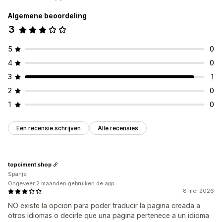
Algemene beoordeling
3
5
0
4
0
3
1
2
0
1
0
Een recensie schrijven
Alle recensies
topciment.shop
Spanje
Ongeveer 2 maanden gebruiken de app
8 mei 2026
NO existe la opcion para poder traducir la pagina creada a
otros idiomas o decirle que una pagina pertenece a un idioma