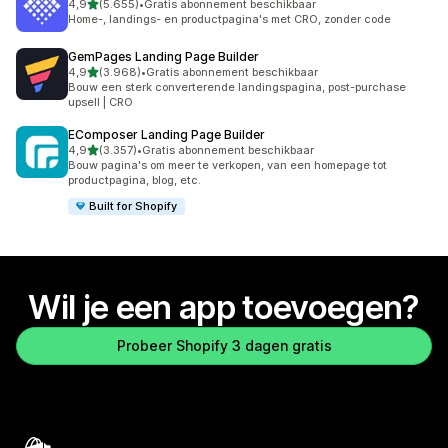
van 5 sterren
4,9
(5.655)
•
Gratis abonnement beschikbaar
5655 recensies in totaal
Home-, landings- en productpagina's met CRO, zonder code
GemPages Landing Page Builder
van 5 sterren
4,9
(3.968)
•
Gratis abonnement beschikbaar
3968 recensies in totaal
Bouw een sterk converterende landingspagina, post-purchase
upsell | CRO
EComposer Landing Page Builder
van 5 sterren
4,9
(3.357)
•
Gratis abonnement beschikbaar
3357 recensies in totaal
Bouw pagina's om meer te verkopen, van een homepage tot
productpagina, blog, etc.
Built for Shopify
Wil je een app toevoegen?
Probeer Shopify 3 dagen gratis