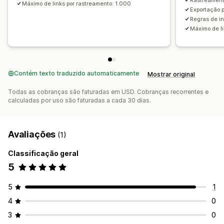
Máximo de links por rastreamento: 1.000
Exportação 
Regras de i
Máximo de l
Contém texto traduzido automaticamente
Mostrar original
Todas as cobranças são faturadas em USD. Cobranças recorrentes e
calculadas por uso são faturadas a cada 30 dias.
Avaliações
(1)
Classificação geral
5
5
1
4
0
3
0