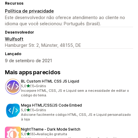
Recursos
Política de privacidade
Este desenvolvedor não oferece atendimento ao cliente no
idioma que você selecionou: Português (brasil).
Desenvolvedor
Wulfsoft
Hamburger Str. 2, Münster, 48155, DE
Lançado
9 de setembro de 2021
Mais apps parecidos
BL Custom HTML CSS JS Liquid
de 5 estrelas
5,0
(1)
•
Grátis
1 avaliações ao todo
Incorpore HTML, CSS, JS e Liquid sem a necessidade de editar o
código do tema.
Mega HTML/CSS/JS Code Embed
de 5 estrelas
5,0
(1)
•
Grátis
1 avaliações ao todo
Adicione facilmente código HTML, CSS, JS e Liquid personalizado
à loja
NightTheme ‑ Dark Mode Switch
de 5 estrelas
5,0
(6)
•
Avaliação gratuita
6 avaliações ao todo