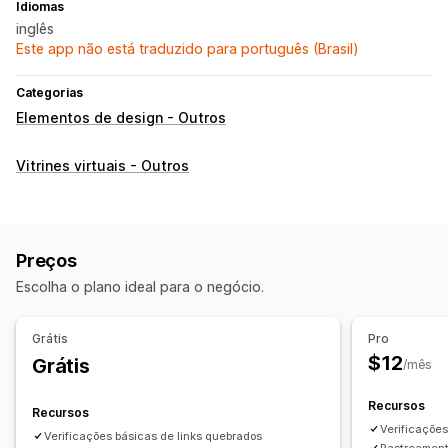
Idiomas
inglês
Este app não está traduzido para português (Brasil)
Categorias
Elementos de design - Outros
Vitrines virtuais - Outros
Preços
Escolha o plano ideal para o negócio.
Grátis
Pro
$12
Grátis
/mês
Recursos
Recursos
Verificaçõe
Verificações básicas de links quebrados
Rastreament